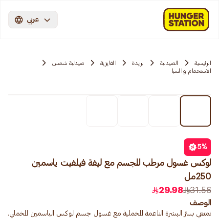
عربي
الرئيسية
الصيدلية
بريدة
الفايزية
صيدلية شمس
الاستحمام و السبا
5
%
لوكس غسول مرطب للجسم مع ليفة فيلفيت ياسمين
250مل
29.98
31.56
الوصف
تمتعي بسرّ البشرة الناعمة المخملية مع غسول جسم لوكس الياسمين المخملي.