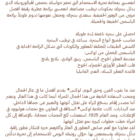
انغمسي بفخامة تجربة الاستحمام التي تحفز حواسك بحمض الهيالورونيك الذي
يدلل بشرتك بمكونات ترطيب مضاعفة. انغمسي برائحة عطرية رقيقة أفضل
مرتين من الزهور الحقيقية. ستغذي بشرتك وتجعل نعومتها تدوم طويلاً برائحة
اكتشفي الطبقات المختلفة للعطور والمكونات التي تشكل الرائحة الجذابة في
منذ ما يقرب القرن وحتى اليوم، لوكس® يقدم أفضل ما في عالم الجمال
ومنحت السعادة النابعة من هذا الجمال للمرأة أينما كانت في هذا العالم. ونعتبر
منذ البدايات، كانت علامة لوكس® السبّاقة في التعاون مع نجمات هوليوود في
الإعلانات. ومنذ العام 1925، استعملت ألمع النجمات منتجاتنا، بالإضافة إلى كل
لقد تعاونا مع أهم صانعي العطور في العالم وأكثرهم خبرة لابتكار عطور راقية
تدلّل بشرتك وتستمتعين بها. حوّلي روتينك اليومي للاستحمام إلى تجربة تدلّلين