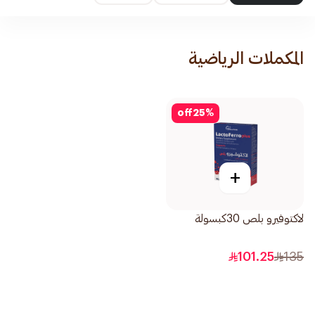
المكملات الرياضية
off
25
%
+
لاكتوفيرو بلص 30كبسولة
101.25
135