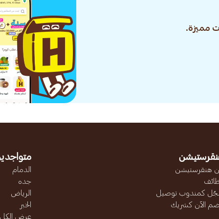
 مميزة.
نقرستيشن
متواجدين
 هنقرستيشن
الدمام
ائف
جده
ّل كمندوب توصيل
الرياض
ضم الآن كشريك
الخبر
عرض الكل..