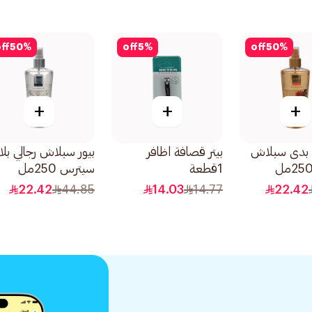
ff
50
%
off
5
%
off
50
%
+
+
+
ي بدى سبلاش
بيتر قصافة اظافر
بيور سبلاش رجالي بلا
1قطعة
سيترس 250مل
22.42
44.85
14.03
14.77
22.42