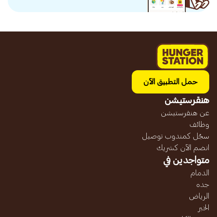
حمل التطبيق الآن
هنقرستيشن
عن هنقرستيشن
وظائف
سجّل كمندوب توصيل
انضم الآن كشريك
متواجدين في
الدمام
جده
الرياض
الخبر