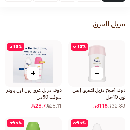
مزيل العرق
off
5
%
off
5
%
+
+
دوف أصبع مزيل التعرق إيفن
دوف مزيل عرق رول أون باودر
تون 40مل
سوفت 50مل
26.7
28.11
31.18
32.83
off
5
%
off
5
%