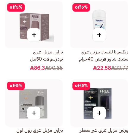
off
5
%
off
5
%
+
+
ريكسونا للنساء مزيل عرق
بيزلين مزيل عرق
ستيك شاور فريش 40جرام
بودرسوفت 50مل
86.3
90.85
22.58
23.77
off
5
%
off
5
%
+
+
بيزلين مزيل عرق غير معطر
بيزلين مزيل عرق رول اون