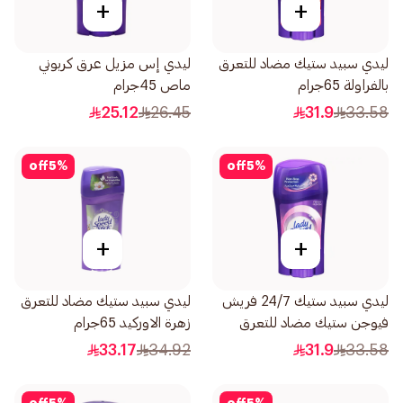
+
+
ليدي سبيد ستيك مضاد للتعرق
ليدي إس مزيل عرق كربوني
بالفراولة 65جرام
ماص 45جرام
25.12
26.45
31.9
33.58
off
5
%
off
5
%
+
+
ليدي سبيد ستيك 24/7 فريش
ليدي سبيد ستيك مضاد للتعرق
فيوجن ستيك مضاد للتعرق
زهرة الاوركيد 65جرام
والروائح الغير محببة 65جرام
33.17
34.92
31.9
33.58