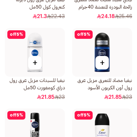
رائحة البودرة المنعشة 40جرام
كنترول كول 50مل
21.3
22.43
24.18
25.46
off
5
%
off
5
%
+
+
نيفيا مضاد للتعرق مزيل عرق
نيفيا للسيدات مزيل عرق رول
رول أون الكربون الأسود
دراي كومفورت 50مل
والأخشاب الداكنة للرجال 50مل
21.85
23
21.85
23
off
5
%
off
5
%