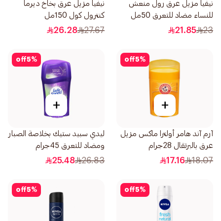
نيفيا مزيل عرق رول منعش
نيفيا مزيل عرق بخاخ ديرما
للنساء مضاد للتعرق 50مل
كنترول كول 150مل
26.28
27.67
21.85
23
off
5
%
off
5
%
+
+
آرم آند هامر أولترا ماكس مزيل
ليدي سبيد ستيك بخلاصة الصبار
عرق بالبرتقال 28جرام
ومضاد للتعرق 45جرام
25.48
26.83
17.16
18.07
off
5
%
off
5
%