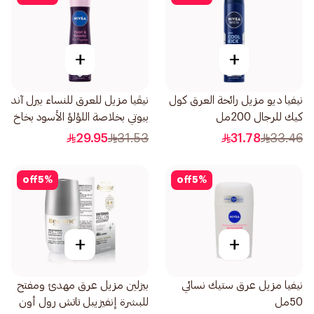
+
+
نيفيا ديو مزيل رائحة العرق كول
نيڤيا مزيل للعرق للنساء بيرل آند
كيك للرجال 200مل
بيوتي بخلاصة اللؤلؤ الأسود بخاخ
150مل
29.95
31.53
31.78
33.46
off
5
%
off
5
%
+
+
نيفيا مزيل عرق ستيك نسائي
بيزلين مزيل عرق مهدئ ومفتح
50مل
للبشرة إنفيزيبل تاتش رول أون