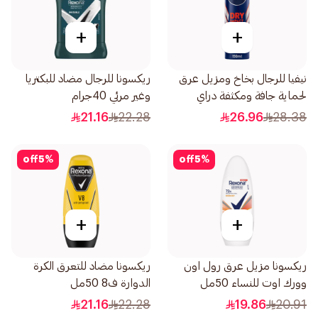
+
+
نيفيا للرجال بخاخ ومزيل عرق
ريكسونا للرجال مضاد للبكتريا
لحماية جافة ومكثفة دراي
وغير مرئي 40جرام
إمباكت 150مل
21.16
22.28
26.96
28.38
off
5
%
off
5
%
+
+
ريكسونا مزيل عرق رول اون
ريكسونا مضاد للتعرق الكرة
وورك اوت للنساء 50مل
الدوارة ف8 50مل
21.16
22.28
19.86
20.91