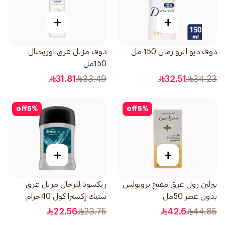
+
+
دوف ديو ايرو رمان 150 مل
دوف مزيل عرق اوريجنال
150مل
31.81
33.49
32.51
34.23
off
5
%
off
5
%
+
+
بيزلين رول عرق مفتح بروبولس
ريكسونا للرجال مزيل عرق
بدون عطر 50مل
ستيك إكسترا كول 40جرام
22.56
23.75
42.6
44.85