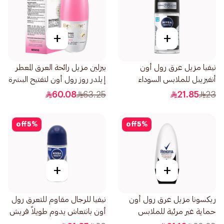
+
+
نيفيا مزيل عرق رول أون
بيزلين مزيل رائحة العرق المعطر
أنفيزيبل للملابس السوداء
إيلدر روز رول أون لتفتيح البشرة
والبيضاء فريش للرجال 50مل
50مل
60.08
63.25
21.85
23
off
5
%
off
5
%
+
+
ريكسونا مزيل عرق رول أون
نيفيا للرجال مقاوم للتعرق رول
حماية غير مرئية للملابس
أون بانتعاش يدوم طويلاً فريش
للنساء 50مل
أكتيف 50مل