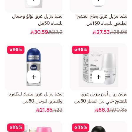
نيڤيا مزيل عرق بخاخ التفتيح
نيفيا مزيل عرق لؤلؤ وجمال
الطبيعي للنساء 150مل
للنساء 50مل
30.59
32.2
27.53
28.98
off
5
%
off
5
%
+
+
بيزلين رول أون مزيل عرق
نيفيا مزيل عرق مضاد للبكتيريا
للتفتيح خالي من العطر 50مل
والتعرق للرجال 50مل
21.85
23
86.3
90.85
off
5
%
off
5
%