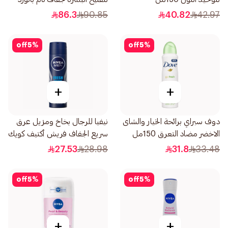
الجوري 50مل
86.3
90.85
40.82
42.97
off
5
%
off
5
%
+
+
دوف سبراي برائحة الخيار والشاى
نيفيا للرجال بخاخ ومزيل عرق
الاخضر مضاد التعرق 150مل
سريع الجفاف فريش أكتيف كويك
دراي 150مل
27.53
28.98
31.8
33.48
off
5
%
off
5
%
+
+