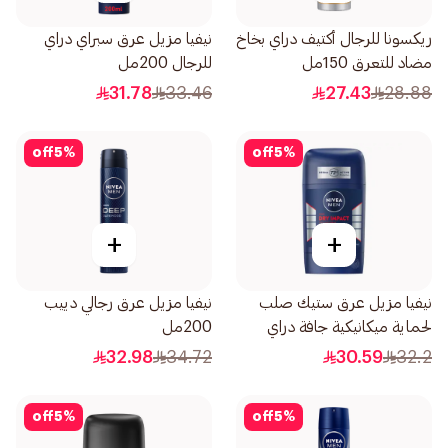
ريكسونا للرجال أكتيف دراي بخاخ
نيفيا مزيل عرق سبراي دراي
مضاد للتعرق 150مل
للرجال 200مل
31.78
33.46
27.43
28.88
off
5
%
off
5
%
+
+
نيفيا مزيل عرق ستيك صلب
نيفيا مزيل عرق رجالي دييب
لحماية ميكانيكية جافة دراي
200مل
إمباكت 50مل
32.98
34.72
30.59
32.2
off
5
%
off
5
%