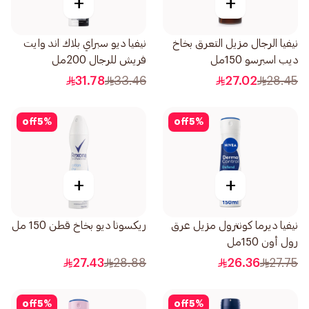
+
+
نيفيا الرجال مزيل التعرق بخاخ
نيفيا ديو سبراي بلاك اند وايت
ديب اسبرسو 150مل
فريش للرجال 200مل
31.78
33.46
27.02
28.45
off
5
%
off
5
%
+
+
نيفيا ديرما كونترول مزيل عرق
ريكسونا ديو بخاخ قطن 150 مل
رول أون 150مل
27.43
28.88
26.36
27.75
off
5
%
off
5
%