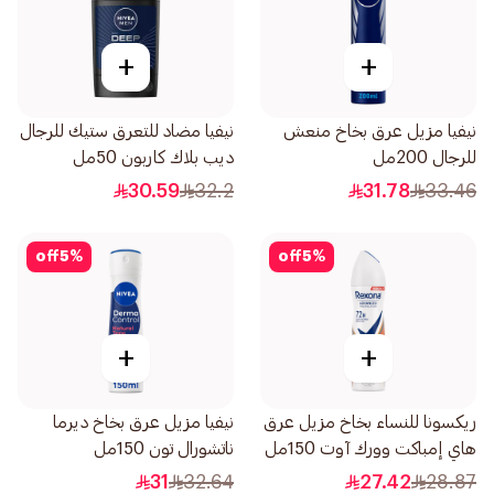
+
+
نيفيا مزيل عرق بخاخ منعش
نيفيا مضاد للتعرق ستيك للرجال
للرجال 200مل
ديب بلاك كاربون 50مل
30.59
32.2
31.78
33.46
off
5
%
off
5
%
+
+
ريكسونا للنساء بخاخ مزيل عرق
نيفيا مزيل عرق بخاخ ديرما
هاي إمباكت وورك آوت 150مل
ناتشورال تون 150مل
31
32.64
27.42
28.87