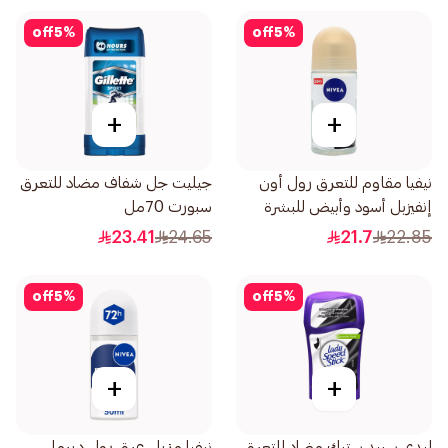
off
5
%
off
5
%
+
+
نيفيا مقاوم للتعرق رول أون
جيليت جل شفاف مضاد للتعرق
إنفيزبل أسود وأبيض للبشرة
سبورت 70مل
الحساسة للنساء 50مل
23.41
24.65
21.7
22.85
off
5
%
off
5
%
+
+
ليدي سبيد ستيك مضاد للتعرق
نيفيا مزيل عرق رول ديرما