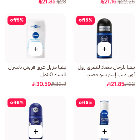
21.85
23
21.16
22.28
off
5
%
off
5
%
+
+
نيفيا للرجال مضاد للتعرق رول
نيفيا مزيل عرق فريش ناتشرال
أون ديب إسبريسو مضاد
للنساء 50مل
للبكتيريا 50مل
30.59
32.2
21.85
23
off
5
%
off
5
%
+
+