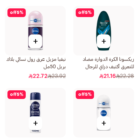
off
5
%
off
5
%
+
+
ريكسونا الكرة الدوارة مضاد
نيفيا مزيل عرق رول نسائي بلاك
للتعرق أكتيف دراي للرجال
بريل 50مل
50مل
22.72
23.92
21.16
22.28
off
5
%
off
5
%
+
+