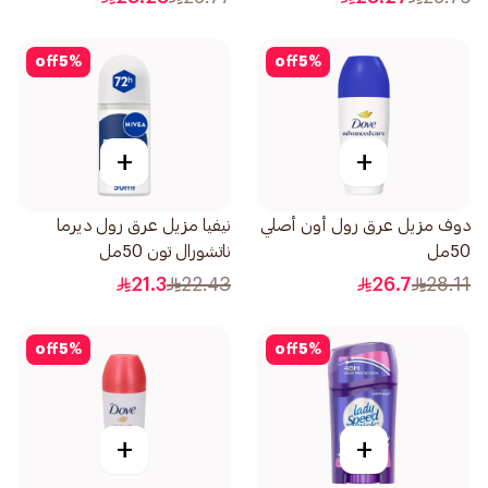
off
5
%
off
5
%
+
+
دوف مزيل عرق رول أون أصلي
نيفيا مزيل عرق رول ديرما
50مل
ناتشورال تون 50مل
21.3
22.43
26.7
28.11
off
5
%
off
5
%
+
+