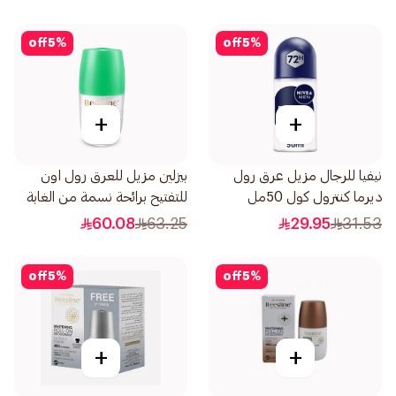
off
5
%
off
5
%
+
+
نيفيا للرجال مزيل عرق رول
بيزلين مزيل للعرق رول اون
ديرما كنترول كول 50مل
للتفتيح برائحة نسمة من الغابة
50مل
60.08
63.25
29.95
31.53
off
5
%
off
5
%
+
+