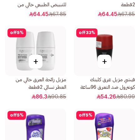
2قطعة
للتبييض الطبيعي خالي من
الالومنيوم العطور سيلفر باور
64.45
67.85
64.45
67.85
2×50مل
off
5
%
off
33
%
+
+
فيشي مزيل عرق كلينك
مزيل رائحة العرق خالي من
كونترول ضد التعرق 96ساعة
العطر نسائي 2قطعة
رجالي 50مل
86.3
90.85
54.26
80.99
off
5
%
off
5
%