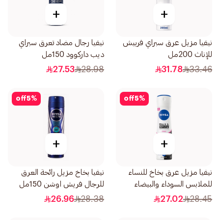
+
+
نيفيا مزيل عرق سبراي فربيش
نيفيا رجال مضاد تعرق سبراي
للإناث 200مل
ديب داركوود 150مل
27.53
28.98
31.78
33.46
off
5
%
off
5
%
+
+
نيفيا مزيل عرق بخاخ للنساء
نيفيا بخاخ مزيل رائحة العرق
للملابس السوداء والبيضاء
للرجال فريش اوشن 150مل
150مل
26.96
28.38
27.02
28.45