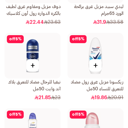
ليدي سبيد مزيل عرق برائحة
دوف مزيل ومقاوم عرق لطيف
الورد 65جرام
بالكرة الدوارة رول أون كلاسيك
1قطعة 50
22.44
23.63
31.9
33.58
off
5
%
off
5
%
+
+
ريكسونا مزيل عرق رول مضاد
نيفيا للرجال مضاد للتعرق بلاك
للتعرق للنساء 50مل
آند وايت 50مل
21.85
23
19.86
20.91
off
5
%
off
5
%