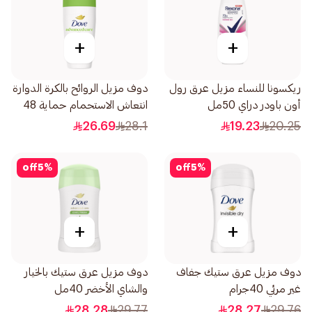
+
+
ريكسونا للنساء مزيل عرق رول
دوف مزيل الروائح بالكرة الدوارة
أون باودر دراي 50مل
انتعاش الاستحمام حماية 48
ساعة 50مل
26.69
28.1
19.23
20.25
off
5
%
off
5
%
+
+
دوف مزيل عرق ستيك جفاف
دوف مزيل عرق ستيك بالخيار
غير مرئي 40جرام
والشاي الأخضر 40مل
28.28
29.77
28.27
29.76