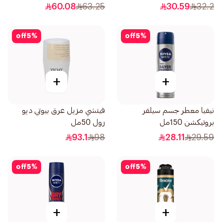
50مل
60.08
63.25
30.59
32.2
off
5
%
off
5
%
+
+
نيفيا معطر جسم سيلفر
فيتشي مزيل عرق بيوتي ديو
بروتيكشن 150مل
رول 50مل
93.1
98
28.11
29.59
off
5
%
off
5
%
+
+