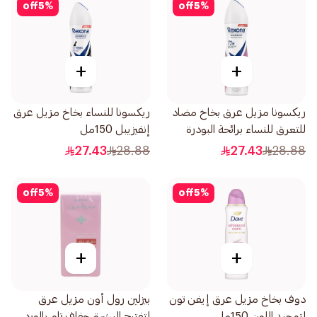
off
5
%
off
5
%
+
+
ريكسونا مزيل عرق بخاخ مضاد
ريكسونا للنساء بخاخ مزيل عرق
للتعرق للنساء برائحة البودرة
إنفيزيبل 150مل
150 مل
27.43
28.88
27.43
28.88
off
5
%
off
5
%
+
+
دوف بخاخ مزيل عرق إيفن تون
بيزلين رول أون مزيل عرق
لتوحيد اللون 150مل
لتفتيح البشرة جفاف تام بالورد