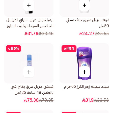
+
+
دوف مزيل تعرق جاف نسائي
نيفيا مزيل عرق سبراي انفيزيبل
50مل
للملابس السوداء والبيضاء باور
للرجال 200مل
31.78
33.46
24.27
25.55
off
5
%
off
5
%
+
+
سبيد ستيك زهر الكرز 65جرام
فيتشي مزيل عرق بخاخ غني
بالمعادن 48 ساعة 125مل
75.38
79.35
31.9
33.58