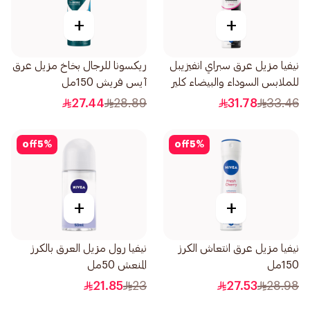
+
+
نيفيا مزيل عرق سبراي انفيزيبل
ريكسونا للرجال بخاخ مزيل عرق
للملابس السوداء والبيضاء كلير
آيس فريش 150مل
للإناث 200مل
27.44
28.89
31.78
33.46
off
5
%
off
5
%
+
+
نيفيا مزيل عرق انتعاش الكرز
نيفيا رول مزيل العرق بالكرز
150مل
المنعش 50مل
21.85
23
27.53
28.98