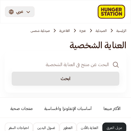
عربي
الرئيسية
الصيدلية
عنيزة
الفاخرية
صيدلية شمس
العناية الشخصية
ابحث
الأكثر مبيعا
أساسيات الإنفلونزا والحساسية
منتجات صحية
مزيل العرق
العناية بالأذن
العطور
غسول اليدين
احتياجات السفر