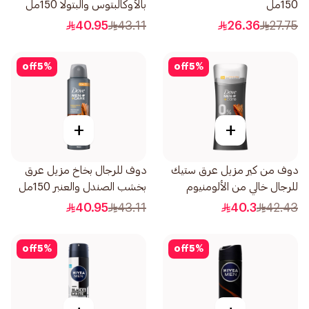
150مل
بالأوكالبتوس والبتولا 150مل
40.95
43.11
26.36
27.75
off
5
%
off
5
%
+
+
دوف من كير مزيل عرق ستيك
دوف للرجال بخاخ مزيل عرق
للرجال خالي من الألومنيوم
بخشب الصندل والعنبر 150مل
بخشب الصندل 74جرام
40.95
43.11
40.3
42.43
off
5
%
off
5
%