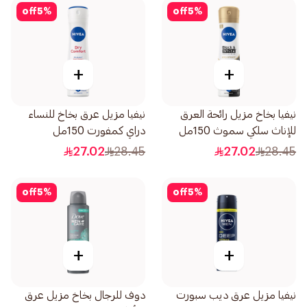
off
5
%
off
5
%
+
+
نيفيا بخاخ مزيل رائحة العرق
نيفيا مزيل عرق بخاخ للنساء
للإناث سلكي سموث 150مل
دراي كمفورت 150مل
27.02
28.45
27.02
28.45
off
5
%
off
5
%
+
+
نيفيا مزيل عرق ديب سبورت
دوف للرجال بخاخ مزيل عرق