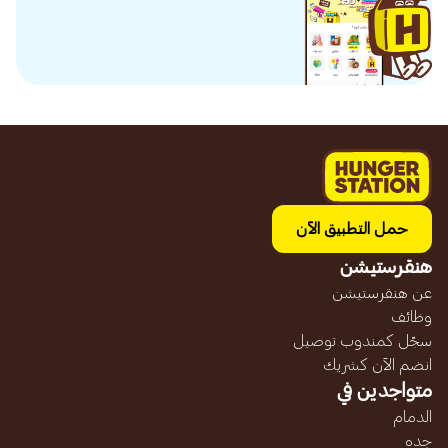
حمل التطبيق الآن
هنقرستيشن
عن هنقرستيشن
وظائف
سجّل كمندوب توصيل
انضم الآن كشريك
متواجدين في
الدمام
جده