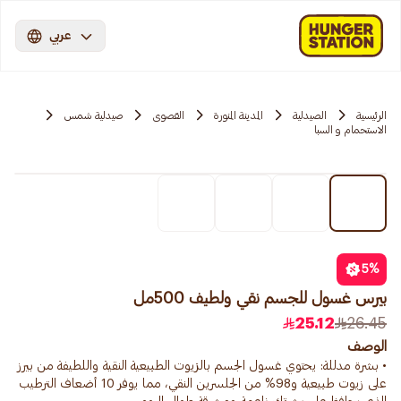
عربي
الرئيسية
الصيدلية
المدينة المنورة
القصوی
صيدلية شمس
الاستحمام و السبا
5
%
بيرس غسول للجسم نقي ولطيف 500مل
25.12
26.45
الوصف
• بشرة مدللة: يحتوي غسول الجسم بالزيوت الطبيعية النقية واللطيفة من بيرز
على زيوت طبيعية و98% من الجلسرين النقي، مما يوفر 10 أضعاف الترطيب