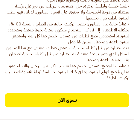
• لمسة خفيفة ولطيفة: يحتوي جل الاستحمام المرطب من بيرز على تركيبة
معتدلة من درجة الحموضة ولا يحتوي على قسوة الصابون. لذلك، فهو ينظف
• عناية خالية من الصابون: بفضل تركيبته الخالية من الصابون بنسبة 100%،
يمكنك الاطمئنان إلى أن كل استحمام سيكون بمثابة تجربة ممتعة ومتجددة
لبشرتك. استخدمي بضع قطرات من غسول الجسم هذا كل يوم واستمتعي
• تم اختباره من قبل أطباء الجلدية: استمتعي بتنظيف منعش مع هذا الصابون
السائل الذي يتميز برائحة منعشة. تم اختباره من قبل أطباء الجلدية لضمان
• مناسب للجميع: غسول الجسم هذا مناسب لكل من الرجال والنساء وهو
مثالي لجميع أنواع البشرة، بما في ذلك البشرة الحساسة أو الجافة، وذلك بسبب
تركيبته اللطيفة.
تسوق الآن