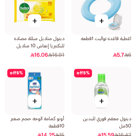
+
+
اغطية قاعدة تواليت 1قطعه
ديتول مناديل مبللة مضادة
للبكتيريا إنعاش 10 مناديل
16.06
16.91
5.7
6
off
5
%
off
5
%
+
+
ديتول معقم فوري لليدين
أونو كمامة الوجه حجم صغير
50مل
10قطعة
14.25
15
15.59
16.42