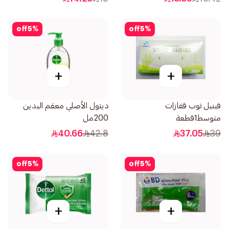
off
5
%
off
5
%
+
+
فينيل توب قفازات
ديتول الأصلي معقم اليدين
متوسط1قطعة
200مل
40.66
42.8
37.05
39
off
5
%
off
5
%
+
+