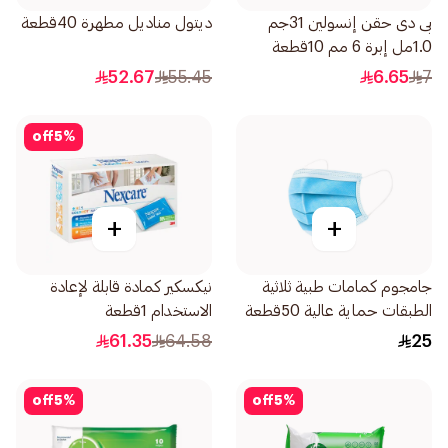
بى دى حقن إنسولين 31جم
ديتول مناديل مطهرة 40قطعة
1.0مل إبرة 6 مم 10قطعة
52.67
55.45
6.65
7
off
5
%
+
+
جامجوم كمامات طبية ثلاثية
نيكسكير كمادة قابلة لإعادة
الطبقات حماية عالية 50قطعة
الاستخدام 1قطعة
61.35
64.58
25
off
5
%
off
5
%