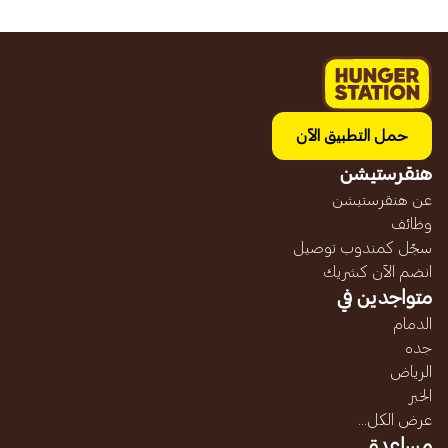
حمل التطبيق الآن
هنقرستيشن
عن هنقرستيشن
وظائف
سجّل كمندوب توصيل
انضم الآن كشريك
متواجدين في
الدمام
جده
الرياض
الخبر
عرض الكل...
مساعدة