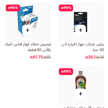
off
5
%
off
5
%
+
+
براون غيارات جهاز الحرارة اذن
اومرون غطاء لجهاز قياس الحراة
40 حبة
بالأذن 40قطعة
61.75
65
36.1
38
off
5
%
+
ديتول سائل مطهر حماية من