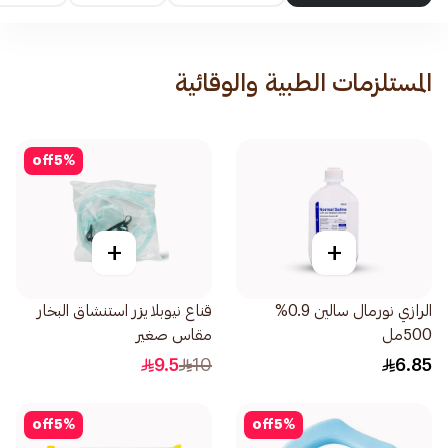
المستلزمات الطبية والوقائية
off
5
%
+
+
الرازي نورمال سالين 0.9%
قناع نيوبلايزر استنشاق البخار
500مل
مقاس صغير
9.5
10
6.85
off
5
%
off
5
%