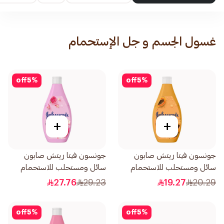
غسول الجسم و جل الإستحمام
off
5
%
off
5
%
+
+
جونسون فيتا ريتش صابون
جونسون فيتا ريتش صابون
سائل ومستحلب للاستحمام
سائل ومستحلب للاستحمام
بخلاصة البابايا 250مل
بنسيم ماء الورد 400مل
27.76
29.23
19.27
20.29
off
5
%
off
5
%