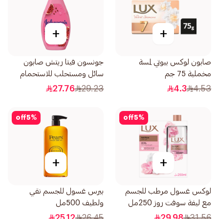
+
+
صابون لوكس بيوتي لمسة
جونسون فيتا ريتش صابون
مخملية 75 جم
سائل ومستحلب للاستحمام
بخلاصة الرمان 400مل
27.76
29.23
4.3
4.53
off
5
%
off
5
%
+
+
لوكس غسول مرطب للجسم
بيرس غسول للجسم نقي
مع ليفة سوفت روز 250مل
ولطيف 500مل
25.12
26.45
29.98
31.56