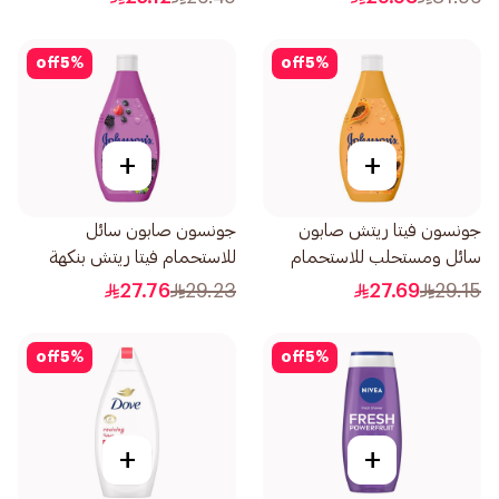
off
5
%
off
5
%
+
+
جونسون فيتا ريتش صابون
جونسون صابون سائل
سائل ومستحلب للاستحمام
للاستحمام فيتا ريتش بنكهة
بخلاصة البابايا 400مل
التوت 400مل
27.76
29.23
27.69
29.15
off
5
%
off
5
%
+
+