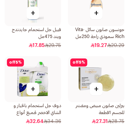
+
+
جونسون صابون سائل Vita-
فييل جل استحمام جايدندج
Rich سموذي راحة 250مل
ويند 475مل
17.85
29.75
19.27
20.29
off
5
%
off
5
%
+
+
بيزلين صابون مبيض ومقشر
دوف جل استحمام بالخيار و
للجسم 1قطعة
الشاي الاخضر لجميع أنواع
البشرة مع ليفة 250مل
32.64
34.36
27.31
28.75