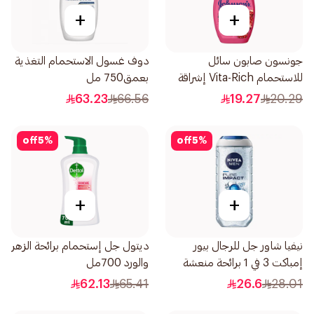
+
+
جونسون صابون سائل
دوف غسول الاستحمام التغذية
للاستحمام Vita-Rich إشراقة
بعمق750 مل
250مل
63.23
66.56
19.27
20.29
off
5
%
off
5
%
+
+
نيفيا شاور جل للرجال بيور
ديتول جل إستحمام برائحة الزهر
إمباكت 3 في 1 برائحة منعشة
والورد 700مل
250مل
62.13
65.41
26.6
28.01