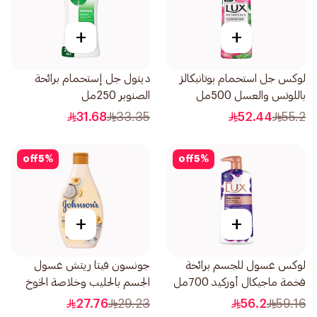
+
+
لوكس جل استحمام بوتانيكالز
ديتول جل إستحمام برائحة
باللوتس والعسل 500مل
الصنوبر 250مل
31.68
33.35
52.44
55.2
off
5
%
off
5
%
+
+
لوكس غسول للجسم برائحة
جونسون فيتا ريتش غسول
فخمة ماجيكال أوركيد 700مل
الجسم بالحليب وخلاصة الخوخ
وجوز الهند 400مل
27.76
29.23
56.2
59.16