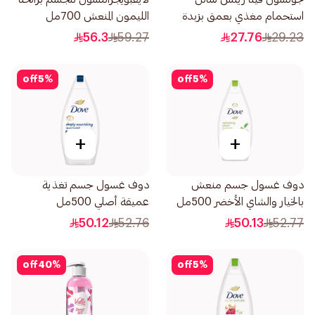
استحمام مغذي بعمق بزبدة
الليمون المنعش 700مل
الكاكاو غني 400مل
56.3
59.27
27.76
29.23
off
5
%
off
5
%
+
+
دوف غسول جسم منعش
دوف غسول جسم تغذية
بالخيار والشاي الأخضر 500مل
عميقة أصلي 500مل
50.12
52.76
50.13
52.77
off
40
%
off
5
%