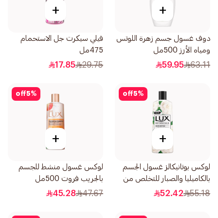
+
+
دوف غسول جسم زهرة اللوتس
فيلي سيكرت جل الاستحمام
ومياه الأرز 500مل
475مل
17.85
29.75
59.95
63.11
off
5
%
off
5
%
+
+
لوكس بوتانيكالز غسول الجسم
لوكس غسول منشط للجسم
بالكاميليا والصبار للتخلص من
بالجريب فروت 500مل
السموم 500مل
45.28
47.67
52.42
55.18