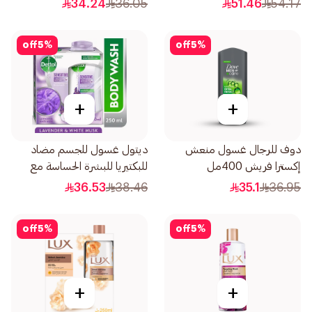
34.24
36.05
51.46
54.17
off
5
%
off
5
%
+
+
دوف للرجال غسول منعش
ديتول غسول للجسم مضاد
إكسترا فريش 400مل
للبكتيريا للبشرة الحساسة مع
إسفنجة استحمام 250مل
36.53
38.46
35.1
36.95
off
5
%
off
5
%
+
+