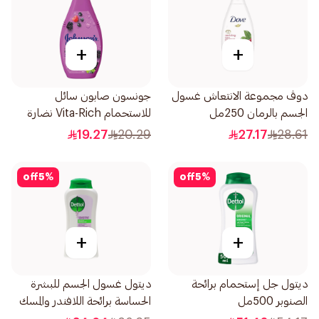
+
+
دوڤ مجموعة الانتعاش غسول
جونسون صابون سائل
الجسم بالرمان 250مل
للاستحمام Vita-Rich نضارة
250مل
19.27
20.29
27.17
28.61
off
5
%
off
5
%
+
+
ديتول جل إستحمام برائحة
ديتول غسول الجسم للبشرة
الصنوبر 500مل
الحساسة برائحة اللافندر والمسك
الأبيض 250مل