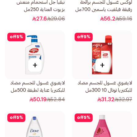
لوكس غسول للجسم برائحة
نيڤيا جل استحمام منعش
رقيقة فيلفيت ياسمين 700مل
بزيوت العناية 250مل
27.6
29.06
56.2
59.16
off
5
%
off
5
%
+
+
لايفبوي غسول للجسم مضاد
لايفبوي غسول للجسم مضاد
للبكتيريا توتال 10 300مل
للبكتيريا عناية لطيفة 500مل
50.19
52.84
31.32
32.97
off
5
%
off
5
%