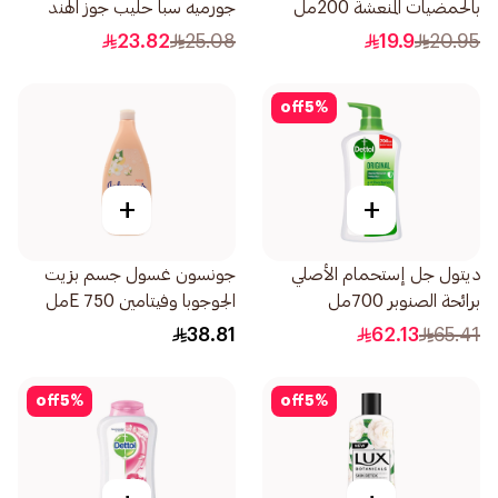
بالحمضيات المنعشة 200مل
جورميه سبا حليب جوز الهند
250مل
23.82
25.08
19.9
20.95
off
5
%
+
+
ديتول جل إستحمام الأصلي
جونسون غسول جسم بزيت
برائحة الصنوبر 700مل
الجوجوبا وفيتامين E 750مل
38.81
62.13
65.41
off
5
%
off
5
%