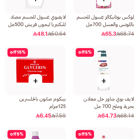
لوكس بوتانيكالز غسول للجسم
لايفبوي غسول للجسم مضاد
باللوتس والعسل 700مل
للبكتيريا ليمون فريش 500مل
48.1
50.64
65.3
68.74
off
15
%
off
5
%
+
+
لايف بوي شاور جل معادن
بيبكوم صابون بالجلسرين
بحرية وملح 700 مل
125جرام
6.45
7.59
64.73
68.14
off
5
%
off
5
%