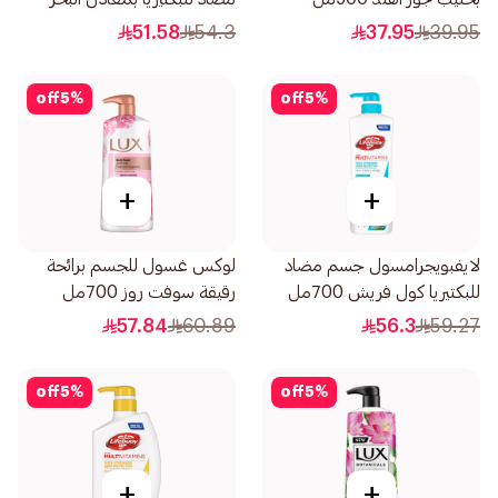
500مل
51.58
54.3
37.95
39.95
off
5
%
off
5
%
+
+
لايفبويجرامسول جسم مضاد
لوكس غسول للجسم برائحة
للبكتيريا كول فريش 700مل
رقيقة سوفت روز 700مل
57.84
60.89
56.3
59.27
off
5
%
off
5
%
+
+