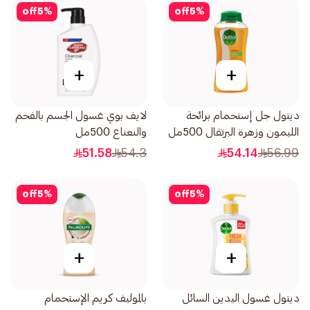
off
5
%
off
5
%
+
+
ديتول جل إستحمام برائحة
لايف بوي غسول الجسم بالفحم
الليمون وزهرة البرتقال 500مل
والنعناع 500مل
51.58
54.3
54.14
56.99
off
5
%
off
5
%
+
+
ديتول غسول اليدين السائل
بالموليف كريم الإستحمام