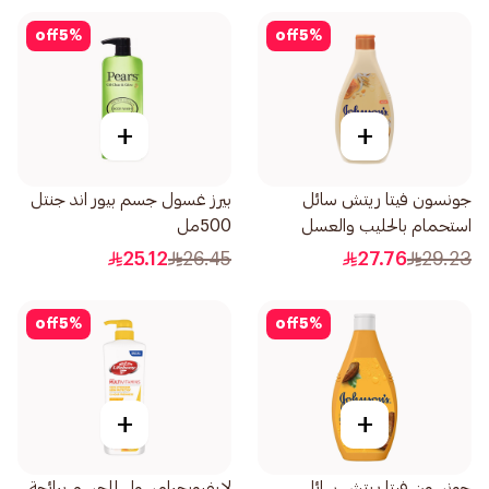
off
5
%
off
5
%
+
+
جونسون فيتا ريتش سائل
بيرز غسول جسم بيور اند جنتل
استحمام بالحليب والعسل
500مل
الطبيعي والشوفان 400مل
25.12
26.45
27.76
29.23
off
5
%
off
5
%
+
+
جونسون فيتا ريتش سائل
لايفبويجرامسول للجسم برائحة