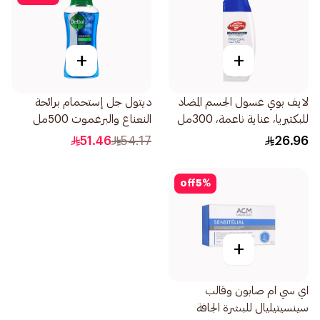
+
+
لايف بوي غسول الجسم المضاد
ديتول جل إستحمام برائحة
للبكتيريا، عناية ناعمة، 300مل
النعناع والبرغموت 500مل
51.46
54.17
26.96
off
5
%
+
اي سي ام صابون وقالب
سينسيتيليال للبشرة الجافة