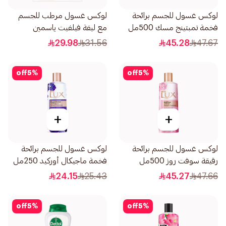
لوكس غسول للجسم برائحة
لوكس غسول مرطب للجسم
فخمة تمبتينج مسك 500مل
مع ليفة فيلفيت ياسمين
250مل
29.98
31.56
45.28
47.67
off
5
%
off
5
%
+
+
لوكس غسول للجسم برائحة
لوكس غسول للجسم برائحة
رقيقة سوفت روز 500مل
فخمة ماجيكال أوركيد 250مل
24.15
25.43
45.27
47.66
off
5
%
off
5
%