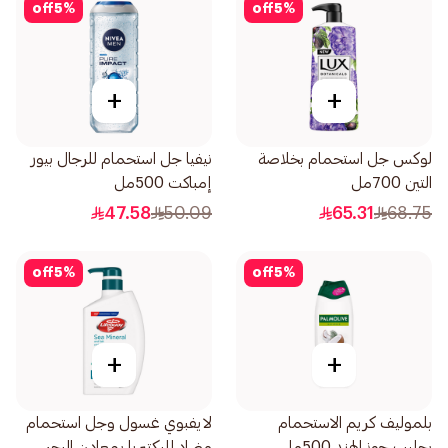
off
5
%
off
5
%
+
+
لوكس جل استحمام بخلاصة
نيفيا جل استحمام للرجال بيور
التين 700مل
إمباكت 500مل
47.58
50.09
65.31
68.75
off
5
%
off
5
%
+
+
بلموليف كريم الاستحمام
لايفبوي غسول وجل استحمام
بحليب جوز الهند 500مل
مضاد للبكتيريا بمعادن البحر