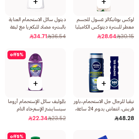
+
+
لوكس بوتانيكالز غسول للجسم
ديتول سائل الاستحمام العناية
معطر للبشرة ديتوكس الكاميليا
بالبشره مضاد للبكتريا مع ليفة
والصبار 250مل
250مل
34.71
36.54
28.64
30.15
off
5
%
+
+
نيڤيا للرجال جل الاستحمام،،باور
بالموليف سائل الإستحمام أروما
فريش، انتعاش يدوم 24 ساعة،
سينسايشنز الإسترخاء التام
برائحة الفواكه الحمضية، 500مل
250مل
22.34
23.52
48.28
off
5
%