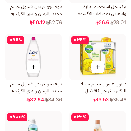
نيڤيا جل استحمام عناية
دوف جو فريش غسول جسم
وانتعاش بمضادات الأكسدة
مجدد بالرمان وشاي الكركديه
عطر التوت 250مل
500مل
50.12
52.76
26.6
28.01
off
5
%
off
5
%
+
+
ديتول غسول جسم مضاد
دوف جو فريش غسول جسم
للبكتيريا فريش 250مل
مجدد بالرمان وشاي الكركديه
250مل
32.64
34.36
36.53
38.46
off
40
%
off
5
%