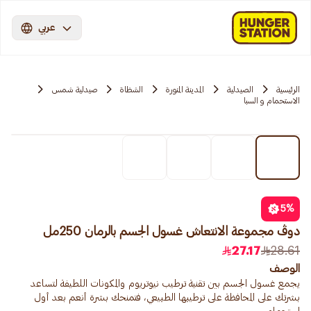
عربي
الرئيسية
الصيدلية
المدينة المنورة
الشظاة
صيدلية شمس
الاستحمام و السبا
5
%
دوڤ مجموعة الانتعاش غسول الجسم بالرمان 250مل
27.17
28.61
الوصف
يجمع غسول الجسم بين تقنية ترطيب نيوتريوم والمكونات اللطيفة لتساعد
بشرتك على المحافظة على ترطيبها الطبيعي، فتمنحك بشرة أنعم بعد أول