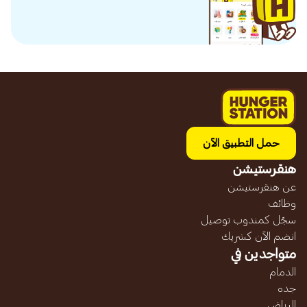
حمل التطبيق الآن
هنقرستيشن
عن هنقرستيشن
وظائف
سجّل كمندوب توصيل
انضم الآن كشريك
متواجدين في
الدمام
جده
الرياض