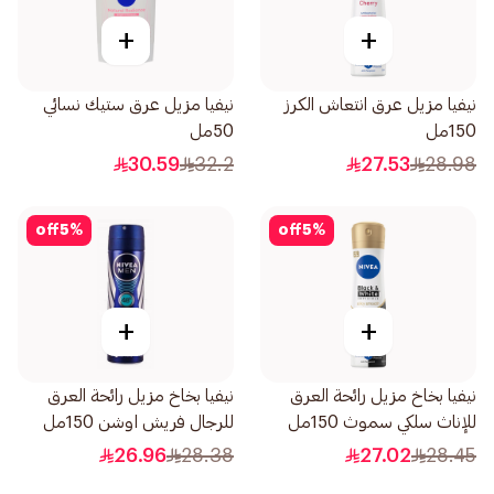
+
+
نيفيا مزيل عرق انتعاش الكرز
نيفيا مزيل عرق ستيك نسائي
150مل
50مل
30.59
32.2
27.53
28.98
off
5
%
off
5
%
+
+
نيفيا بخاخ مزيل رائحة العرق
نيفيا بخاخ مزيل رائحة العرق
للإناث سلكي سموث 150مل
للرجال فريش اوشن 150مل
26.96
28.38
27.02
28.45