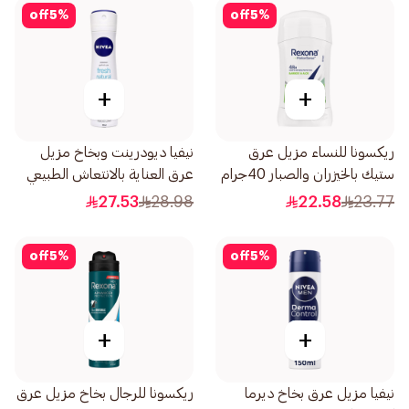
off
5
%
off
5
%
+
+
ريكسونا للنساء مزيل عرق
نيفيا ديودرينت وبخاخ مزيل
ستيك بالخيزران والصبار 40جرام
عرق العناية بالانتعاش الطبيعي
للنساء 150مل
27.53
28.98
22.58
23.77
off
5
%
off
5
%
+
+
نيفيا مزيل عرق بخاخ ديرما
ريكسونا للرجال بخاخ مزيل عرق