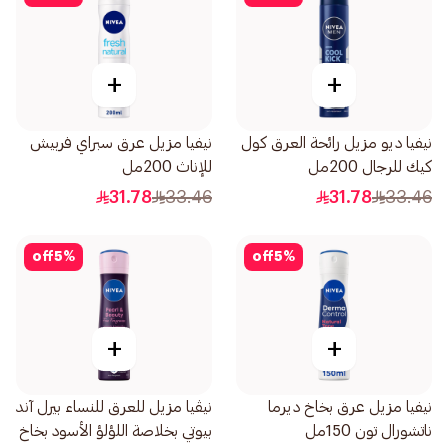
+
+
نيفيا ديو مزيل رائحة العرق كول
نيفيا مزيل عرق سبراي فربيش
كيك للرجال 200مل
للإناث 200مل
31.78
33.46
31.78
33.46
off
5
%
off
5
%
+
+
نيفيا مزيل عرق بخاخ ديرما
نيڤيا مزيل للعرق للنساء بيرل آند
ناتشورال تون 150مل
بيوتي بخلاصة اللؤلؤ الأسود بخاخ