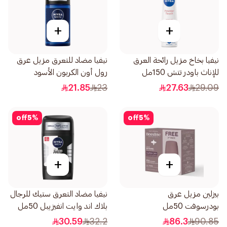
+
+
نيفيا بخاخ مزيل رائحة العرق
نيفيا مضاد للتعرق مزيل عرق
للإناث باودر تتش 150مل
رول أون الكربون الأسود
والأخشاب الداكنة للرجال 50مل
21.85
23
27.63
29.09
off
5
%
off
5
%
+
+
بيزلين مزيل عرق
نيفيا مضاد التعرق ستيك للرجال
بودرسوفت 50مل
بلاك اند وايت انفيزيبل 50مل
30.59
32.2
86.3
90.85