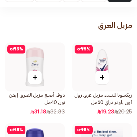
مزيل العرق
off
5
%
off
5
%
+
+
ريكسونا للنساء مزيل عرق رول
دوف أصبع مزيل التعرق إيفن
أون باودر دراي 50مل
تون 40مل
31.18
32.83
19.23
20.25
off
5
%
off
5
%