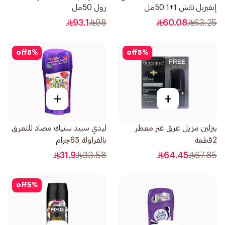
إنفيزبل تاتش 1+1 50مل
رول 50مل
93.1
98
60.08
63.25
off
5
%
off
5
%
+
+
بيزلين مزيل عرق غير معطر
ليدي سبيد ستيك مضاد للتعرق
2قطعة
بالفراولة 65جرام
31.9
33.58
64.45
67.85
off
5
%