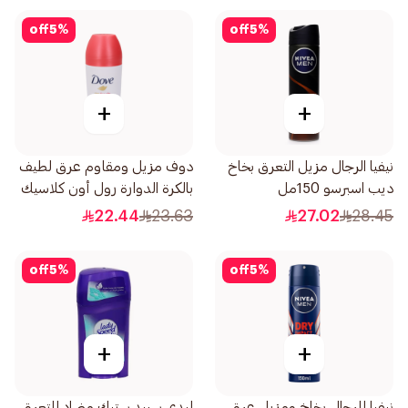
off
5
%
off
5
%
+
+
نيفيا الرجال مزيل التعرق بخاخ
دوف مزيل ومقاوم عرق لطيف
ديب اسبرسو 150مل
بالكرة الدوارة رول أون كلاسيك
1قطعة 50
22.44
23.63
27.02
28.45
off
5
%
off
5
%
+
+
نيفيا للرجال بخاخ ومزيل عرق
ليدي سبيد ستيك مضاد للتعرق