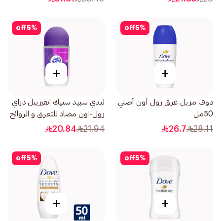
off
5
%
off
5
%
+
+
دوف مزيل عرق رول أون أصلي
ليدي سبيد ستيك انفيزيبل دراي
50مل
رول-اون مضاد للتعرق و الروائح
الغير محببة شاور فريش 50مل
20.84
21.94
26.7
28.11
off
5
%
off
5
%
+
+