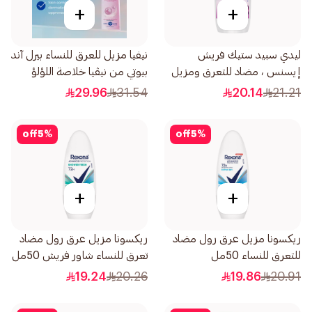
+
+
ليدي سبيد ستيك فريش
نيفيا مزيل للعرق للنساء بيرل آند
إيسنس ، مضاد للتعرق ومزيل
بيوتي من نيڤيا خلاصة اللؤلؤ
العرق ، ألو سوثينغ بلاك أوركيد ،
بخاخ 150مل
29.96
31.54
20.14
21.21
رول أون ، 50 مل
off
5
%
off
5
%
+
+
ريكسونا مزيل عرق رول مضاد
ريكسونا مزيل عرق رول مضاد
للتعرق للنساء 50مل
تعرق للنساء شاور فريش 50مل
19.24
20.26
19.86
20.91