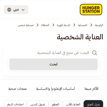
عربي
الرئيسية
الصيدلية
المدينة المنورة
الشظاة
صيدلية شمس
العناية الشخصية
ابحث
الأكثر مبيعا
أساسيات الإنفلونزا والحساسية
منتجات صحية
مزيل العرق
العناية بالأذن
العطور
غسول اليدين
احتياجات السفر