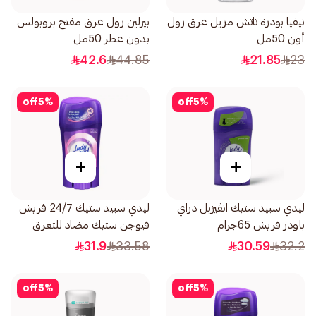
نيفيا بودرة تاتش مزيل عرق رول
بيزلين رول عرق مفتح بروبولس
أون 50مل
بدون عطر 50مل
42.6
44.85
21.85
23
off
5
%
off
5
%
+
+
ليدي سبيد ستيك انڤيزبل دراي
ليدي سبيد ستيك 24/7 فريش
باودر فريش 65جرام
فيوجن ستيك مضاد للتعرق
والروائح الغير محببة 65جرام
31.9
33.58
30.59
32.2
off
5
%
off
5
%