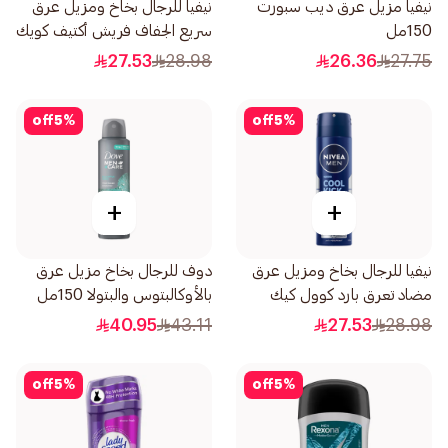
نيفيا مزيل عرق ديب سبورت
نيفيا للرجال بخاخ ومزيل عرق
150مل
سريع الجفاف فريش أكتيف كويك
دراي 150مل
27.53
28.98
26.36
27.75
off
5
%
off
5
%
+
+
نيفيا للرجال بخاخ ومزيل عرق
دوف للرجال بخاخ مزيل عرق
مضاد تعرق بارد كوول كيك
بالأوكالبتوس والبتولا 150مل
المنعش 150مل
40.95
43.11
27.53
28.98
off
5
%
off
5
%