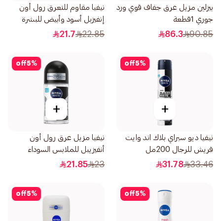
بيزلين مزيل عرق جفاف قوي ورد
نيفيا مقاوم للتعرق رول أون
جوري 1قطعة
إنفيزبل أسود وأبيض للبشرة
الحساسة للنساء 50مل
21.7
22.85
86.3
90.85
off
5
%
off
5
%
+
+
نيفيا ديو سبراي بلاك اند وايت
نيفيا مزيل عرق رول أون
فريش للرجال 200مل
أنفيزيبل للملابس السوداء
والبيضاء فريش للرجال 50مل
21.85
23
31.78
33.46
off
5
%
off
5
%