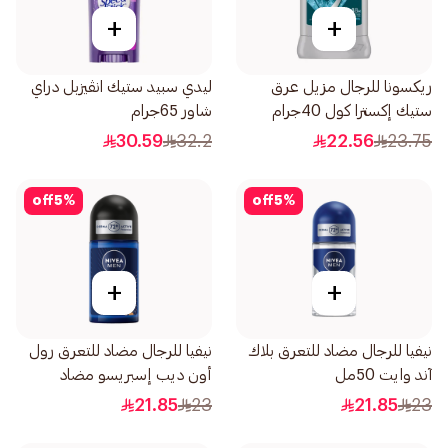
+
+
ريكسونا للرجال مزيل عرق
ليدي سبيد ستيك انڤيزبل دراي
ستيك إكسترا كول 40جرام
شاور 65جرام
30.59
32.2
22.56
23.75
off
5
%
off
5
%
+
+
نيفيا للرجال مضاد للتعرق بلاك
نيفيا للرجال مضاد للتعرق رول
آند وايت 50مل
أون ديب إسبريسو مضاد
للبكتيريا 50مل
21.85
23
21.85
23