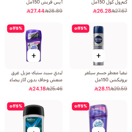
كنترول كول 150مل
آيس فريش 150مل
27.44
28.89
26.28
27.67
off
5
%
off
5
%
+
+
نيفيا معطر جسم سيلفر
ليدي سبيد ستيك مزيل عرق
بروتيكشن 150مل
منعش وجاف بدون آثار بيضاء
40جرام
24.18
25.46
28.11
29.59
off
5
%
off
5
%