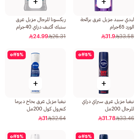
+
+
ليدي سبيد مزيل عرق برائحة
ريكسونا للرجال مزيل عرق
الورد 65جرام
ستيك أكتيف دراي 40جرام
24.99
26.31
31.9
33.58
off
5
%
off
5
%
+
+
نيفيا مزيل عرق سبراي دراي
نيفيا مزيل عرق بخاخ ديرما
للرجال 200مل
كنترول كول 200مل
31
32.64
31.78
33.46
off
5
%
off
5
%