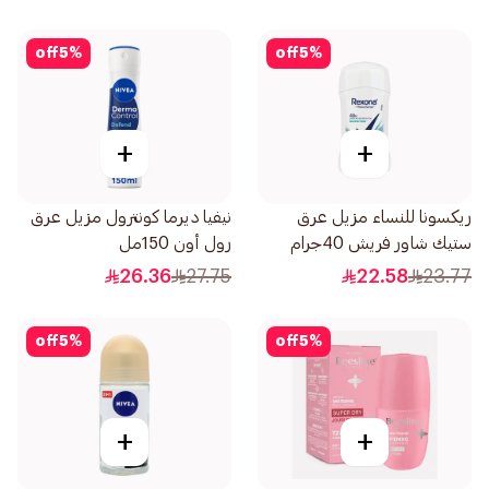
off
5
%
off
5
%
+
+
ريكسونا للنساء مزيل عرق
نيفيا ديرما كونترول مزيل عرق
ستيك شاور فريش 40جرام
رول أون 150مل
26.36
27.75
22.58
23.77
off
5
%
off
5
%
+
+