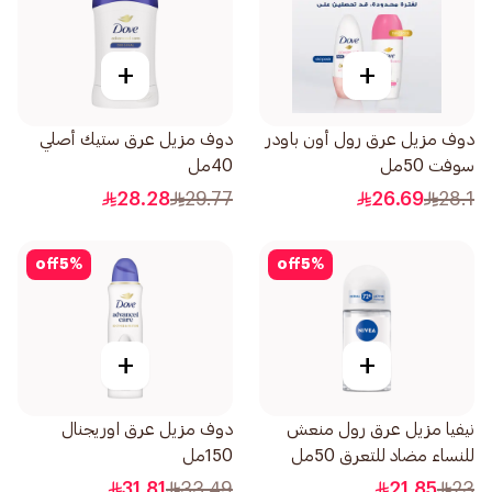
+
+
دوف مزيل عرق رول أون باودر
دوف مزيل عرق ستيك أصلي
سوفت 50مل
40مل
28.28
29.77
26.69
28.1
off
5
%
off
5
%
+
+
نيفيا مزيل عرق رول منعش
دوف مزيل عرق اوريجنال
للنساء مضاد للتعرق 50مل
150مل
31.81
33.49
21.85
23