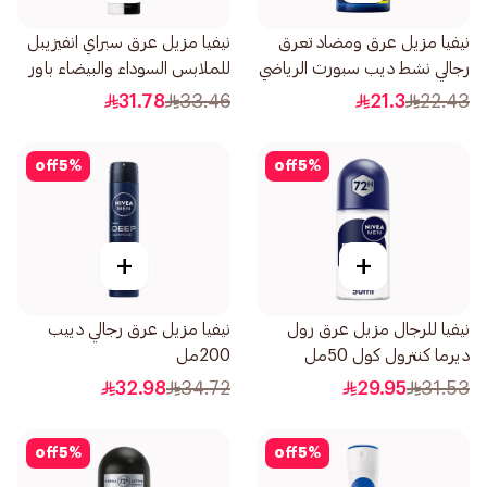
نيفيا مزيل عرق ومضاد تعرق
نيفيا مزيل عرق سبراي انفيزيبل
رجالي نشط ديب سبورت الرياضي
للملابس السوداء والبيضاء باور
50مل
للرجال 200مل
31.78
33.46
21.3
22.43
off
5
%
off
5
%
+
+
نيفيا للرجال مزيل عرق رول
نيفيا مزيل عرق رجالي دييب
ديرما كنترول كول 50مل
200مل
32.98
34.72
29.95
31.53
off
5
%
off
5
%