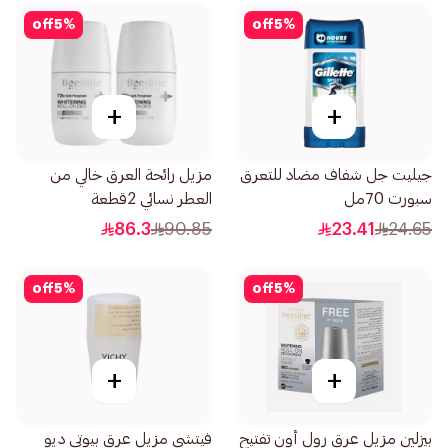
off
5
%
off
5
%
+
+
جيليت جل شفاف مضاد للتعرق
مزيل رائحة العرق خالي من
سبورت 70مل
العطر نسائي 2قطعة
86.3
90.85
23.41
24.65
off
5
%
off
5
%
+
+
بيزلين مزيل عرق رول أون تفتيح
فيتشي مزيل عرق بيوتي ديو