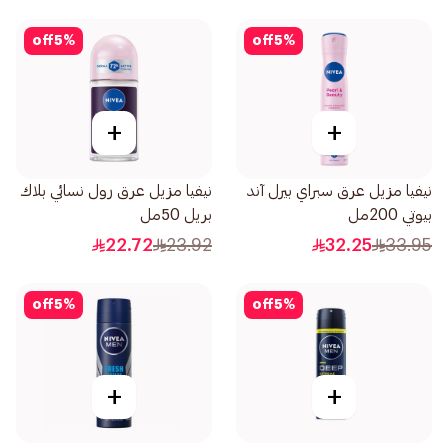
off
5
%
off
5
%
+
+
نيفيا مزيل عرق سبراي بيرل آند
نيفيا مزيل عرق رول نسائي بلاك
بيوتي 200مل
بريل 50مل
22.72
23.92
32.25
33.95
off
5
%
off
5
%
+
+