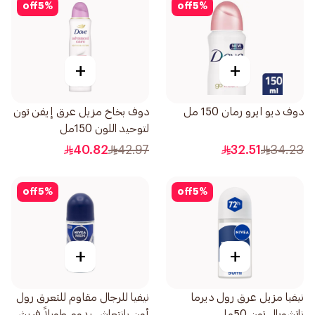
off
5
%
off
5
%
+
+
دوف ديو ايرو رمان 150 مل
دوف بخاخ مزيل عرق إيفن تون
لتوحيد اللون 150مل
40.82
42.97
32.51
34.23
off
5
%
off
5
%
+
+
نيفيا مزيل عرق رول ديرما
نيفيا للرجال مقاوم للتعرق رول
ناتشورال تون 50مل
أون بانتعاش يدوم طويلاً فريش