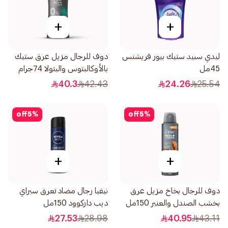
+
+
ليدي سبيد ستيك بيور فريشنس
دوف للرجال مزيل عرق ستيك
45مل
بالأوكالبتوس والبتولا 74جرام
40.3
42.43
24.26
25.54
off
5
%
off
5
%
+
+
دوف للرجال بخاخ مزيل عرق
نيفيا رجال مضاد تعرق سبراي
بخشب الصندل والعنبر 150مل
ديب داركوود 150مل
27.53
28.98
40.95
43.11