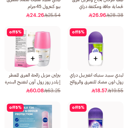
لحماية جافة ومكثفة دراي
بيو كنترول 45جرام
إمباكت 150مل
24.26
25.54
26.96
28.38
off
5
%
off
5
%
+
+
ليدي سبيد ستيك انفيزيبل دراي
بيزلين مزيل رائحة العرق المعطر
رول-اون مضاد للتعرق والروائح
إيلدر روز رول أون لتفتيح البشرة
الغير محببة باودر فريش 50مل
50مل
60.08
63.25
18.57
19.55
off
5
%
off
5
%