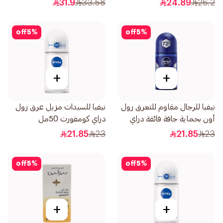
31.9
33.58
24.89
26.2
off
5
%
off
5
%
+
+
نيفيا للرجال مقاوم للتعرق رول
نيفيا للسيدات مزيل عرق رول
أون بحماية جافة فائقة دراي
دراي كومفورت 50مل
إمباكت 50مل
21.85
23
21.85
23
off
5
%
off
5
%
+
+