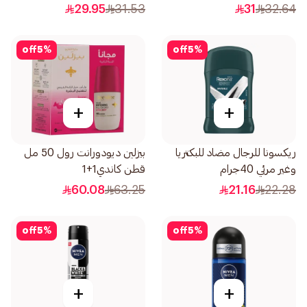
150مل
29.95
31.53
31
32.64
off
5
%
off
5
%
+
+
ريكسونا للرجال مضاد للبكتريا
بيزلين ديودورانت رول 50 مل
وغير مرئي 40جرام
قطن كاندي1+1
60.08
63.25
21.16
22.28
off
5
%
off
5
%
+
+