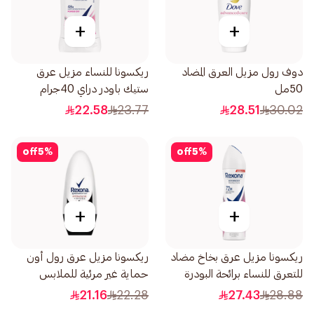
+
+
دوف رول مزيل العرق المضاد
ريكسونا للنساء مزيل عرق
50مل
ستيك باودر دراي 40جرام
22.58
23.77
28.51
30.02
off
5
%
off
5
%
+
+
ريكسونا مزيل عرق بخاخ مضاد
ريكسونا مزيل عرق رول أون
للتعرق للنساء برائحة البودرة
حماية غير مرئية للملابس
150 مل
للنساء 50مل
21.16
22.28
27.43
28.88