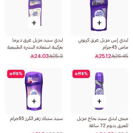
+
+
ليدي إس مزيل عرق كربوني
ليدي سبيد مزيل عرق ديرما
ماص 45جرام
بتركيبة استعادة البشرة الطبيعية
E بفيتامين 45جرام
24.03
25.3
25.12
26.45
off
5
%
off
5
%
+
+
مينين ليدي سبيد بخاخ مزيل
سبيد ستيك زهر الكرز 65جرام
للعرق يدوم 72 ساعة
لامتصاص الكربون 150مل