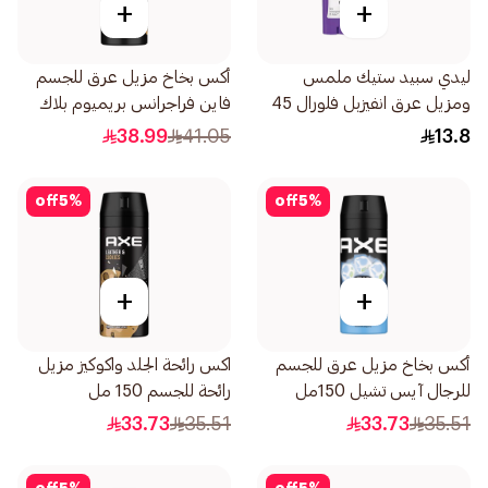
+
+
ليدي سبيد ستيك ملمس
أكس بخاخ مزيل عرق للجسم
ومزيل عرق انفيزبل فلورال 45
فاين فراجرانس بريميوم بلاك
جرام
فانيليا 150مل
38.99
41.05
13.8
off
5
%
off
5
%
+
+
أكس بخاخ مزيل عرق للجسم
اكس رائحة الجلد واكوكيز مزيل
للرجال آيس تشيل 150مل
رائحة للجسم 150 مل
33.73
35.51
33.73
35.51