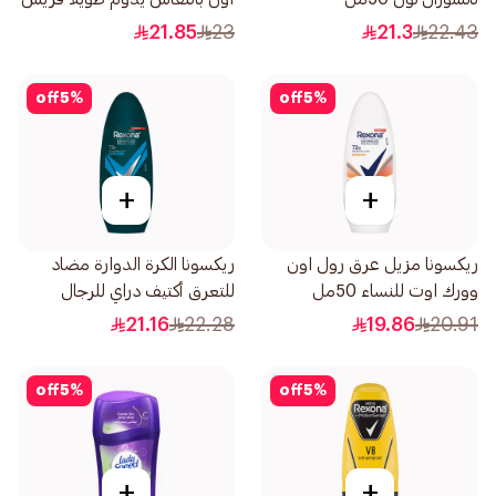
أكتيف 50مل
21.85
23
21.3
22.43
off
5
%
off
5
%
+
+
ريكسونا مزيل عرق رول اون
ريكسونا الكرة الدوارة مضاد
وورك اوت للنساء 50مل
للتعرق أكتيف دراي للرجال
50مل
21.16
22.28
19.86
20.91
off
5
%
off
5
%
+
+