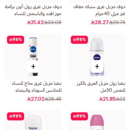
دوف مزيل عرق ستيك جفاف
دوف مزيل عرق رول-أون برائحة
غير مرئي 40جرام
جوز الهند والياسمين للنساء
50مل
31.42
33.08
28.27
29.76
off
5
%
off
5
%
+
+
نيفيا رول مزيل العرق بالكرز
نيفيا مزيل عرق بخاخ للنساء
المنعش 50مل
للملابس السوداء والبيضاء
150مل
27.02
28.45
21.85
23
off
5
%
off
5
%