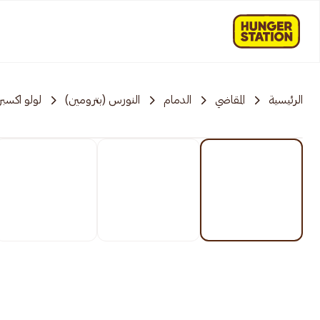
الرئيسية
المقاضي
الدمام
النورس (بترومين)
لولو اكسب