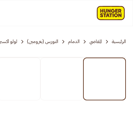
الرئيسية
المقاضي
الدمام
النورس (بترومين)
لولو اكسب