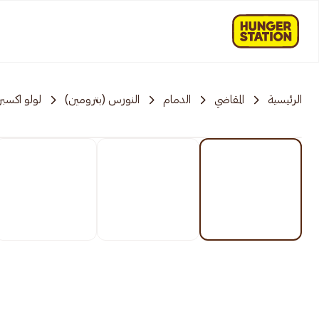
الرئيسية
المقاضي
الدمام
النورس (بترومين)
لولو اكسب