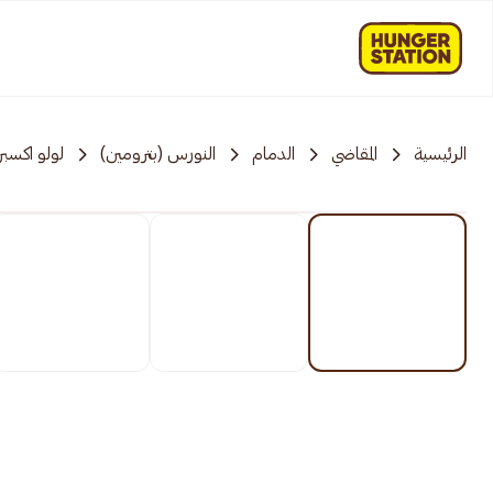
الرئيسية
المقاضي
الدمام
النورس (بترومين)
لولو اكسب