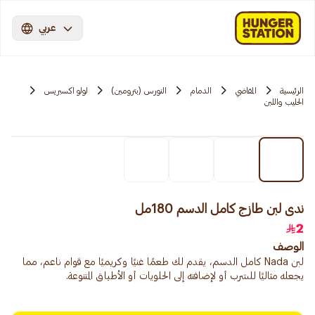
عربي
الرئيسية
المقاضي
الدمام
النورس (بترومين)
لولو اكسبريس
الحليب واللبن
ندى لبن طازج كامل الدسم 180مل
2
الوصف
لبن Nada كامل الدسم، يقدم لك طعمًا غنيًا وكريميًا مع قوام ناعم، مما
يجعله مثاليًا للشرب أو لإضافته إلى الحلويات أو الأطباق المتنوعة.