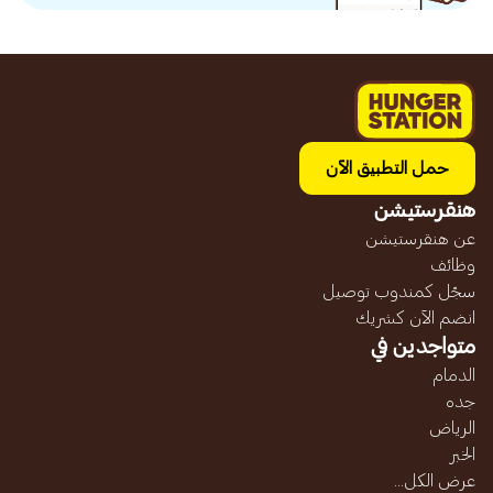
حمل التطبيق الآن
هنقرستيشن
عن هنقرستيشن
وظائف
سجّل كمندوب توصيل
انضم الآن كشريك
متواجدين في
الدمام
جده
الرياض
الخبر
عرض الكل...