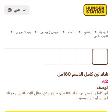
عربي
الرئيسية
المقاضي
الدمام
النورس (بترومين)
لولو اكسبريس
الحليب واللبن
نادك لبن كامل الدسم 180مل
2
الوصف
لبن كامل الدسم من نادك 180 مل، طازج وغني، مثالي للإضافة إلى وجباتك
اليومية أو تناوله بمفرده.