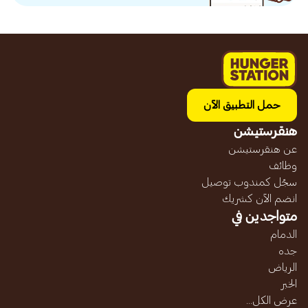
حمل التطبيق الآن
هنقرستيشن
عن هنقرستيشن
وظائف
سجّل كمندوب توصيل
انضم الآن كشريك
متواجدين في
الدمام
جده
الرياض
الخبر
عرض الكل...