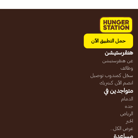
حمل التطبيق الآن
هنقرستيشن
عن هنقرستيشن
وظائف
سجّل كمندوب توصيل
انضم الآن كشريك
متواجدين في
الدمام
جده
الرياض
الخبر
عرض الكل...
مساعدة