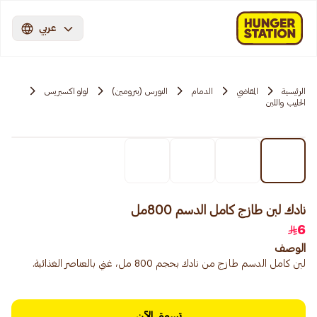
عربي
الرئيسية
المقاضي
الدمام
النورس (بترومين)
لولو اكسبريس
الحليب واللبن
نادك لبن طازج كامل الدسم 800مل
6
الوصف
لبن كامل الدسم طازج من نادك بحجم 800 مل، غني بالعناصر الغذائية.
تسوق الآن