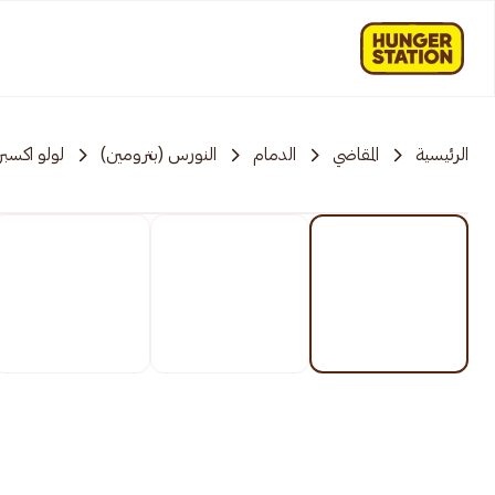
الرئيسية
المقاضي
الدمام
النورس (بترومين)
لولو اكسب