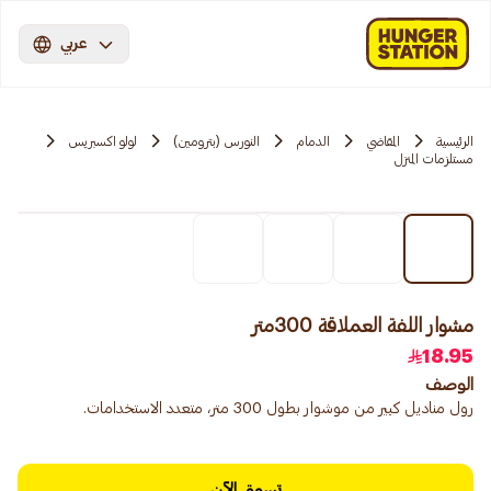
عربي
الرئيسية
المقاضي
الدمام
النورس (بترومين)
لولو اكسبريس
مستلزمات المنزل
مشوار اللفة العملاقة 300متر
18.95
الوصف
رول مناديل كبير من موشوار بطول 300 متر، متعدد الاستخدامات.
تسوق الآن