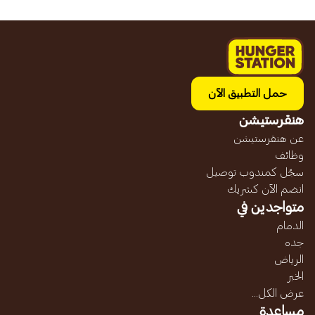
حمل التطبيق الآن
هنقرستيشن
عن هنقرستيشن
وظائف
سجّل كمندوب توصيل
انضم الآن كشريك
متواجدين في
الدمام
جده
الرياض
الخبر
عرض الكل...
مساعدة