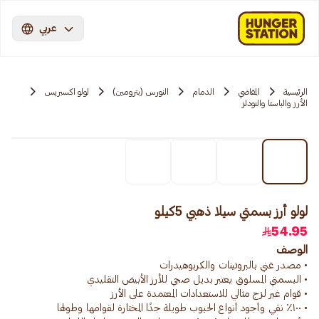
عربي
الرئيسية
المقاضي
الدمام
النورس (بترومين)
لولو اكسبريس
الأرز والباستا والنودلز
لولو أرز بسمتي سيلا ذهبي 5كيلو
54.95
الوصف