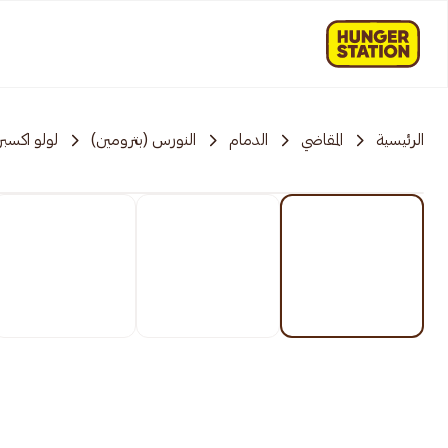
الرئيسية
المقاضي
الدمام
النورس (بترومين)
لولو اكسب