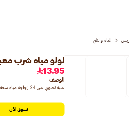
ريس
المياه والثلج
لولو مياه شرب معبأة 24 × 0
13.95
الوصف
علبة تحتوي على 24 زجاجة مياه سعة 330 مل للترطيب اليومي.
تسوق الآن