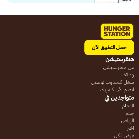
حمل التطبيق الآن
هنقرستيشن
عن هنقرستيشن
وظائف
سجّل كمندوب توصيل
انضم الآن كشريك
متواجدين في
الدمام
جده
الرياض
الخبر
عرض الكل...