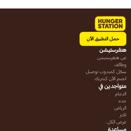
حمل التطبيق الآن
هنقرستيشن
عن هنقرستيشن
وظائف
سجّل كمندوب توصيل
انضم الآن كشريك
متواجدين في
الدمام
جده
الرياض
الخبر
عرض الكل...
مساعدة