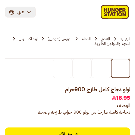
عربي
الرئيسية
المقاضي
الدمام
النورس (بترومين)
لولو اكسبريس
اللحوم والدواجن الطازجة
لولو دجاج كامل طازج 900جرام
18.95
الوصف
دجاجة كاملة طازجة من لولو 900 جرام، طازجة وصحية
تسوق الآن