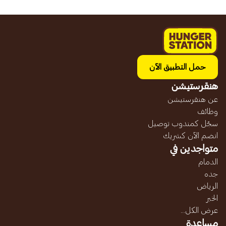
حمل التطبيق الآن
هنقرستيشن
عن هنقرستيشن
وظائف
سجّل كمندوب توصيل
انضم الآن كشريك
متواجدين في
الدمام
جده
الرياض
الخبر
عرض الكل...
مساعدة