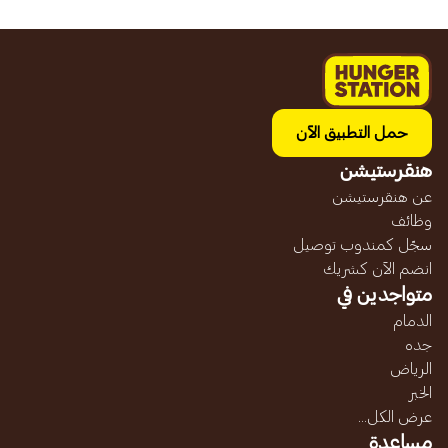
حمل التطبيق الآن
هنقرستيشن
عن هنقرستيشن
وظائف
سجّل كمندوب توصيل
انضم الآن كشريك
متواجدين في
الدمام
جده
الرياض
الخبر
عرض الكل...
مساعدة