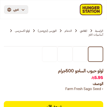
عربي
الرئيسية
المقاضي
الدمام
النورس (بترومين)
لولو اكسبريس
أساسيات الخبز
لولو حبوب الساجو 500جرام
5.95
الوصف
• Farm Fresh Sago Seed
تسوق الآن