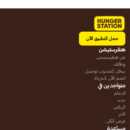
حمل التطبيق الآن
هنقرستيشن
عن هنقرستيشن
وظائف
سجّل كمندوب توصيل
انضم الآن كشريك
متواجدين في
الدمام
جده
الرياض
الخبر
عرض الكل...
مساعدة