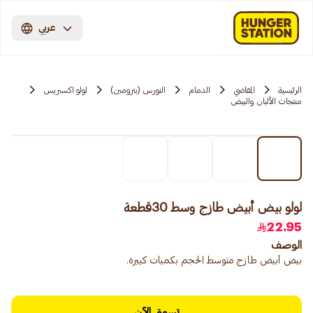
عربي
الرئيسية
المقاضي
الدمام
النورس (بترومين)
لولو اكسبريس
منتجات الألبان والبيض
لولو بيض أبيض طازج وسط 30قطعة
22.95
الوصف
بيض أبيض طازج متوسط ​​الحجم بكميات كبيرة.
تسوق الآن