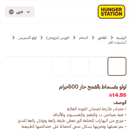
عربي
الرئيسية
المقاضي
الدمام
النورس (بترومين)
لولو اكسبريس
أساسيات الخبز
لولو بقسماط بالقمح حار 500جرام
14.95
الوصف
• يتم تعبئتها وتخزينها بشكل صحي للحفاظ على خصائصها الطبيعية