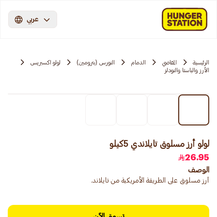
عربي
الرئيسية
المقاضي
الدمام
النورس (بترومين)
لولو اكسبريس
الأرز والباستا والنودلز
لولو أرز مسلوق تايلاندي 5كيلو
26.95
الوصف
أرز مسلوق على الطريقة الأمريكية من تايلاند.
تسوق الآن