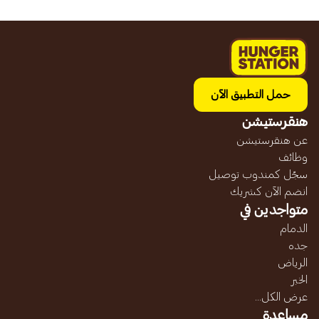
حمل التطبيق الآن
هنقرستيشن
عن هنقرستيشن
وظائف
سجّل كمندوب توصيل
انضم الآن كشريك
متواجدين في
الدمام
جده
الرياض
الخبر
عرض الكل...
مساعدة