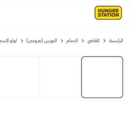
الرئيسية
المقاضي
الدمام
النورس (بترومين)
لولو اكسب