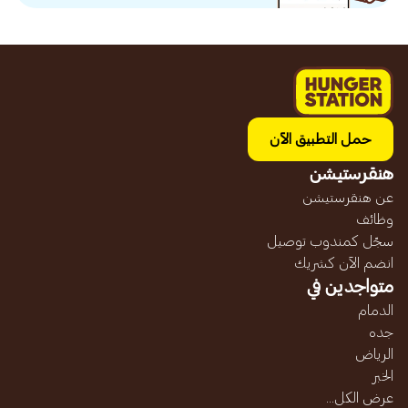
حمل التطبيق الآن
هنقرستيشن
عن هنقرستيشن
وظائف
سجّل كمندوب توصيل
انضم الآن كشريك
متواجدين في
الدمام
جده
الرياض
الخبر
عرض الكل...