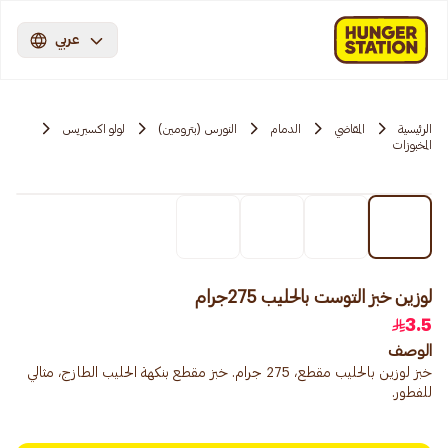
عربي
الرئيسية
المقاضي
الدمام
النورس (بترومين)
لولو اكسبريس
المخبوزات
لوزين خبز التوست بالحليب 275جرام
3.5
الوصف
خبز لوزين بالحليب مقطع، 275 جرام. خبز مقطع بنكهة الحليب الطازج، مثالي
للفطور.