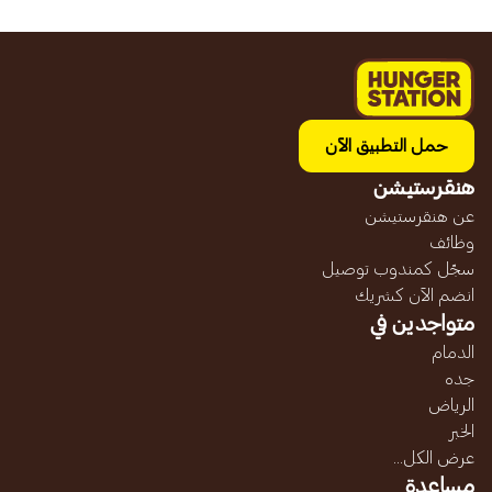
حمل التطبيق الآن
هنقرستيشن
عن هنقرستيشن
وظائف
سجّل كمندوب توصيل
انضم الآن كشريك
متواجدين في
الدمام
جده
الرياض
الخبر
عرض الكل...
مساعدة