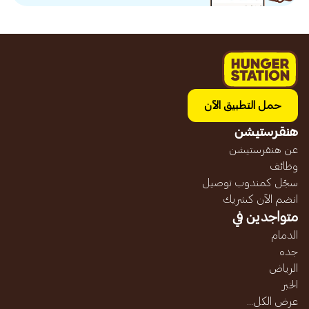
حمل التطبيق الآن
هنقرستيشن
عن هنقرستيشن
وظائف
سجّل كمندوب توصيل
انضم الآن كشريك
متواجدين في
الدمام
جده
الرياض
الخبر
عرض الكل...