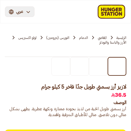
عربي
الرئيسية
المقاضي
الدمام
النورس (بترومين)
لولو اكسبريس
الأرز والباستا والنودلز
لازيز أرز بسمتي طويل جدًا فاخر 5 كيلو جرام
36.5
الوصف
أرز بسمتي طويل الحبة من لذيذ بجودة ممتازة ونكهة عطرية. يطهى بشكل
مثالي دون تلاصق. مثالي للأطباق الشرقية والهندية.