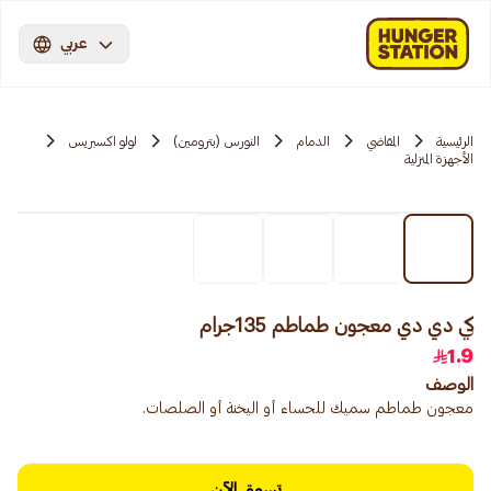
عربي
الرئيسية
المقاضي
الدمام
النورس (بترومين)
لولو اكسبريس
الأجهزة المنزلية
كي دي دي معجون طماطم 135جرام
1.9
الوصف
معجون طماطم سميك للحساء أو اليخنة أو الصلصات.
تسوق الآن