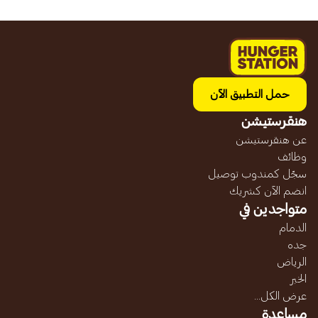
حمل التطبيق الآن
هنقرستيشن
عن هنقرستيشن
وظائف
سجّل كمندوب توصيل
انضم الآن كشريك
متواجدين في
الدمام
جده
الرياض
الخبر
عرض الكل...
مساعدة