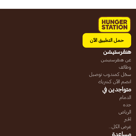
حمل التطبيق الآن
هنقرستيشن
عن هنقرستيشن
وظائف
سجّل كمندوب توصيل
انضم الآن كشريك
متواجدين في
الدمام
جده
الرياض
الخبر
عرض الكل...
مساعدة