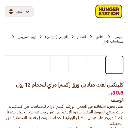
عربي
الرئيسية
المقاضي
الدمام
النورس (بترومين)
لولو اكسبريس
مستلزمات المنزل
كلينكس لفات مناديل ورق إكسترا دراي للحمام 12 رول
30.5
الوصف
عش تجربة استثنائية مع المناديل الورقية اكسترا دراي للحمامات من كلينكس:
حيث تمتزج النعومة الفائقة بقدرة الامتصاص غير المسبوقة، ممّا يجعل منتجنا
رقم 1 ويتربع على عرش المناديل الورقية للحمامات بفضل قدرته الاستثنائية على