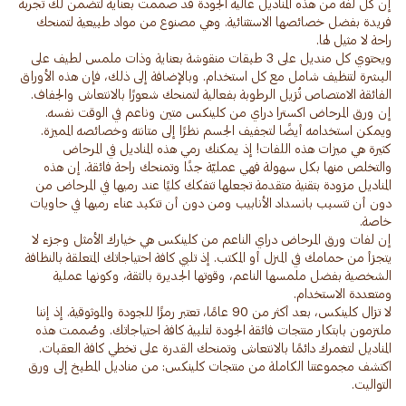
إن كل لفة من هذه المناديل عالية الجودة قد صممت بعناية لتضمن لك تجربة
فريدة بفضل خصائصها الاستثنائية. وهي مصنوع من مواد طبيعية لتمنحك
ويحتوي كل منديل على 3 طبقات منقوشة بعناية وذات ملمس لطيف على
البشرة لتنظيف شامل مع كل استخدام. وبالإضافة إلى ذلك، فإن هذه الأوراق
إن ورق المرحاض اكسترا دراي من كلينكس متين وناعم في الوقت نفسه.
كثيرة هي ميزات هذه اللفات! إذ يمكنك رمي هذه المناديل في المرحاض
والتخلص منها بكل سهولة فهي عمليّة جدًا وتمنحك راحة فائقة. إن هذه
المناديل مزودة بتقنية متقدمة تجعلها تتفكك كليًا عند رميها في المرحاض من
دون أن تتسبب بانسداد الأنابيب ومن دون أن تتكبد عناء رميها في حاويات
إن لفات ورق المرحاض دراي الناعم من كلينكس هي خيارك الأمثل وجزء لا
يتجزأ من حمامك في المنزل أو المكتب. إذ تلبي كافة احتياجاتك المتعلقة بالنظافة
الشخصية بفضل ملمسها الناعم، وقوتها الجديرة بالثقة، وكونها عملية
لا تزال كلينكس، بعد أكثر من 90 عامًا، تعتبر رمزًا للجودة والموثوقية. إذ إننا
ملتزمون بابتكار منتجات فائقة الجودة لتلبية كافة احتياجاتك. وصُممت هذه
المناديل لتغمرك دائمًا بالانتعاش وتمنحك القدرة على تخطي كافة العقبات.
اكتشف مجموعتنا الكاملة من منتجات كلينكس: من مناديل المطبخ إلى ورق
التواليت.