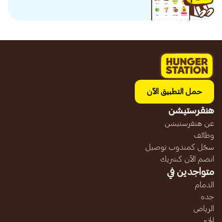
حمل التطبيق الآن
هنقرستيشن
عن هنقرستيشن
وظائف
سجّل كمندوب توصيل
انضم الآن كشريك
متواجدين في
الدمام
جده
الرياض
الخبر