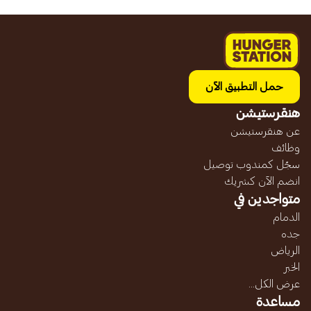
حمل التطبيق الآن
هنقرستيشن
عن هنقرستيشن
وظائف
سجّل كمندوب توصيل
انضم الآن كشريك
متواجدين في
الدمام
جده
الرياض
الخبر
عرض الكل...
مساعدة