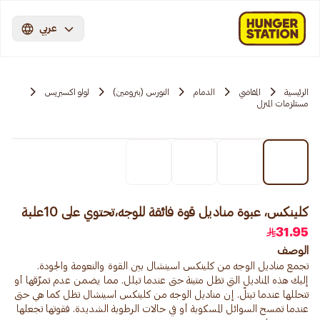
عربي
الرئيسية
المقاضي
الدمام
النورس (بترومين)
لولو اكسبريس
مستلزمات المنزل
كلينكس، عبوة مناديل قوة فائقة للوجه،تحتوي على 10علبة
31.95
الوصف
إليك هذه المناديل التي تظل متينة حتى عندما تبلل. مما يضمن عدم تمزّقها أو
تتحللها عندما تبتلّ. إن مناديل الوجه من كلينكس اسينشال تظل كما هي حتى
عندما تمسح السوائل المسكوبة أو في حالات الرطوبة الشديدة. فقوتها تجعلها