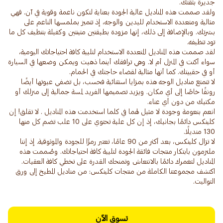
ولقد صممت هذه المناديل عالية الجودة بعناية لتكون ناعمة وقوية في آن. فهي
مثالية ومتعددة الاستخدام لليدين والوجه، إذ تتميز بملمسها الناعم على
بشرتك. وبالإضافة إلى ذلك، إنها مزودة بطبقتين متينتين وكفيلة بتنظيف كل ما
لقد صممت هذه المناديل المتعددة الاستخدام لتلبية كافة احتياجاتك اليومية،
سواء أكنت في المنزل أم لا. وهي ترافقك أينما ذهبت ويمكن وضعها في السيارة
لا تتمتع مناديل الوجه هذه بمزايا استثنائية فحسب، بل تضفي عبوتها أيضًا
رونقًا خاصًا إلى أي مكان. ويزيد تصميمها الفريد لمسة جمالية إلى منزلك أو
انعم بنعومة وجودة لا مثيل لهما في كلما استخدمت هذه المناديل . لا تقلق! إن
كلينكس دائمًا بجانبك، إذ إن كل علبة تحتوي على 10 علب تضم كل منها
لا تزال كلينكس، بعد أكثر من 90 عامًا، تعتبر رمزًا للجودة والموثوقية. إذ إننا
ملتزمون بابتكار منتجات فائقة الجودة لتلبية كافة احتياجاتك. وصُممت هذه
المناديل لتغمرك دائمًا بالانتعاش وتمنحك القدرة على تخطي كافة العقبات.
اكتشف مجموعتنا الكاملة من منتجات كلينكس: من مناديل المطبخ إلى ورق
التواليت.
تسوق الآن