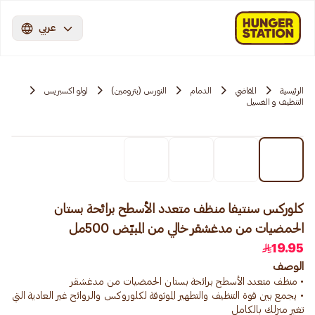
عربي
الرئيسية
المقاضي
الدمام
النورس (بترومين)
لولو اكسبريس
التنظيف و الغسيل
كلوركس سنتيفا منظف متعدد الأسطح برائحة بستان
الحمضيات من مدغشقر خالي من المبيّض 500مل
19.95
الوصف
• يجمع بين قوة التنظيف والتطهير الموثوقة لكلوروكس والروائح غير العادية التي