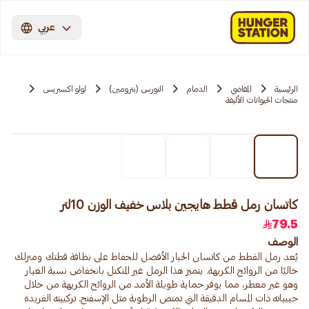
عربي
الرئيسية
المقاضي
الدمام
النورس (بترومين)
لولو اكسبريس
منتجات الحيوانات الأليفة
كاتسان رمل قطط هايجين بلاس خفيف الوزن 10لتر
79.5
الوصف
يُعد رمل القطط من كاتسان الخيار الأفضل للحفاظ على نظافة قطتك ومنزلك
خاليًا من الروائح الكريهة. يتميز هذا الرمل غير المتكتل بانخفاض نسبة الغبار
وهو غير معطر، مما يوفر حماية طويلة الأمد من الروائح الكريهة من خلال
حبيباته ذات المسام الدقيقة التي تمتص الرطوبة مثل الإسفنج. تركيبته الفريدة