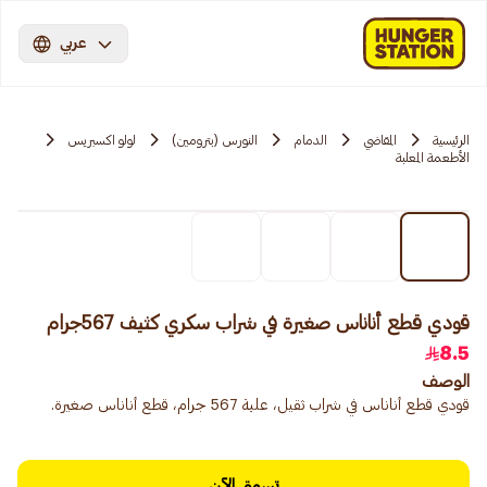
عربي
الرئيسية
المقاضي
الدمام
النورس (بترومين)
لولو اكسبريس
الأطعمة المعلبة
قودي قطع أناناس صغيرة في شراب سكري كثيف 567جرام
8.5
الوصف
قودي قطع أناناس في شراب ثقيل، علبة 567 جرام، قطع أناناس صغيرة.
تسوق الآن