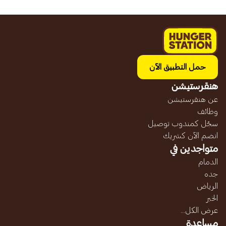
حمل التطبيق الآن
هنقرستيشن
عن هنقرستيشن
وظائف
سجّل كمندوب توصيل
انضم الآن كشريك
متواجدين في
الدمام
جده
الرياض
الخبر
عرض الكل...
مساعدة