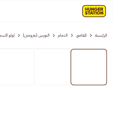
الرئيسية
المقاضي
الدمام
النورس (بترومين)
لولو اكسب