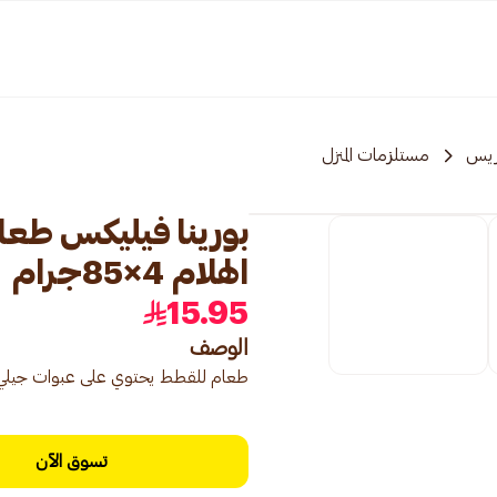
ريس
مستلزمات المنزل
بورينا فيليكس طعا
الهلام 4×85جرام
15.95
الوصف
طعام للقطط يحتوي على عبوات جيلي
تسوق الآن