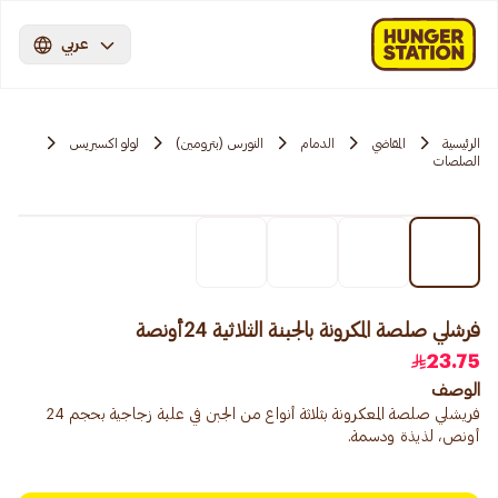
عربي
الرئيسية
المقاضي
الدمام
النورس (بترومين)
لولو اكسبريس
الصلصات
فرشلي صلصة المكرونة بالجبنة الثلاثية 24أونصة
23.75
الوصف
فريشلي صلصة المعكرونة بثلاثة أنواع من الجبن في علبة زجاجية بحجم 24
أونص، لذيذة ودسمة.