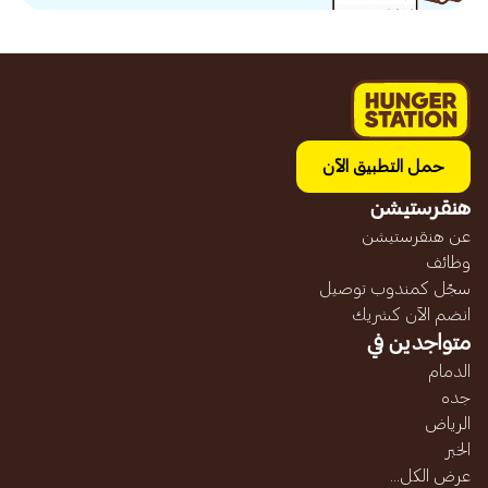
حمل التطبيق الآن
هنقرستيشن
عن هنقرستيشن
وظائف
سجّل كمندوب توصيل
انضم الآن كشريك
متواجدين في
الدمام
جده
الرياض
الخبر
عرض الكل...