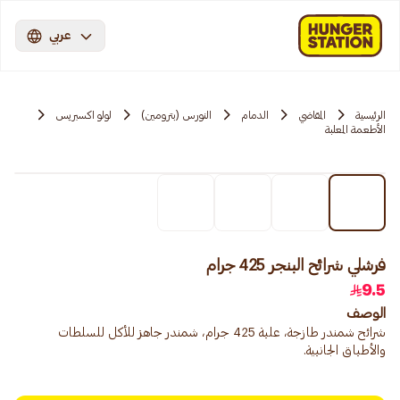
عربي
الرئيسية
المقاضي
الدمام
النورس (بترومين)
لولو اكسبريس
الأطعمة المعلبة
فرشلي شرائح البنجر 425 جرام
9.5
الوصف
شرائح شمندر طازجة، علبة 425 جرام، شمندر جاهز للأكل للسلطات
والأطباق الجانبية.