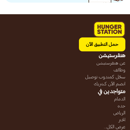
حمل التطبيق الآن
هنقرستيشن
عن هنقرستيشن
وظائف
سجّل كمندوب توصيل
انضم الآن كشريك
متواجدين في
الدمام
جده
الرياض
الخبر
عرض الكل...