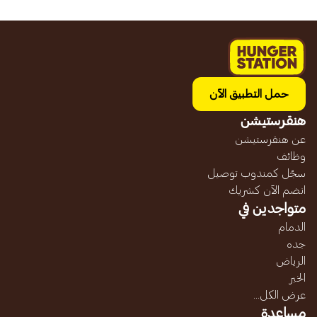
حمل التطبيق الآن
هنقرستيشن
عن هنقرستيشن
وظائف
سجّل كمندوب توصيل
انضم الآن كشريك
متواجدين في
الدمام
جده
الرياض
الخبر
عرض الكل...
مساعدة