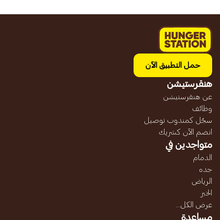
حمل التطبيق الآن
هنقرستيشن
عن هنقرستيشن
وظائف
سجّل كمندوب توصيل
انضم الآن كشريك
متواجدين في
الدمام
جده
الرياض
الخبر
عرض الكل...
مساعدة