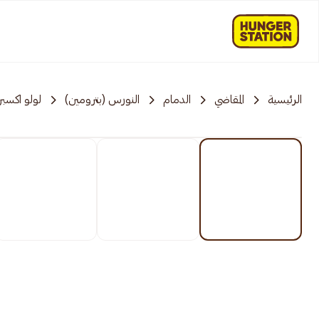
الرئيسية
المقاضي
الدمام
النورس (بترومين)
لولو اكسب