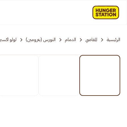
الرئيسية
المقاضي
الدمام
النورس (بترومين)
لولو اكسب