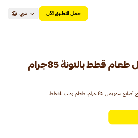
حمل التطبيق الآن
عربي
ام قطط بالتونة 85جرام
8 جرام، طعام رطب للقطط.