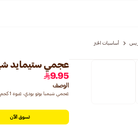
ريس
أساسيات الخبز
عجمي ستيمايد شيمبا ل
9.95
الوصف
عجمي شيمبا بوتو بودي، عبوة 1 كجم، دقيق أرز أحمر لصنع كعك الأرز التقليدي المطبوخ على البخار (بوتو).
تسوق الآن