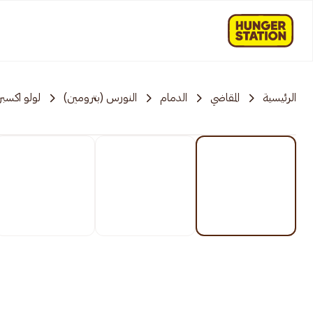
الرئيسية
المقاضي
الدمام
النورس (بترومين)
لولو اكسب