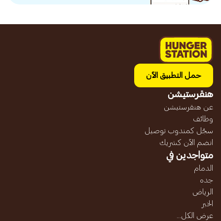
حمل التطبيق الآن
هنقرستيشن
عن هنقرستيشن
وظائف
سجّل كمندوب توصيل
انضم الآن كشريك
متواجدين في
الدمام
جده
الرياض
الخبر
عرض الكل...