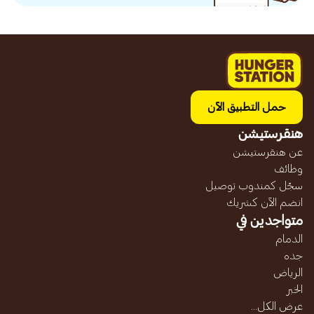
حمل التطبيق الآن
هنقرستيشن
عن هنقرستيشن
وظائف
سجّل كمندوب توصيل
انضم الآن كشريك
متواجدين في
الدمام
جده
الرياض
الخبر
عرض الكل...