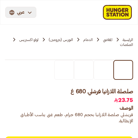
عربي
الرئيسية
المقاضي
الدمام
النورس (بترومين)
لولو اكسبريس
الصلصات
صلصلة اللازانيا فرشلي 680 غ
23.75
الوصف
فريشلي صلصة اللازانيا بحجم 680 جرام، طعم غني يناسب الأطباق
الإيطالية.